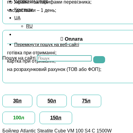
Сервісний центр
по Україні – за тарифами перевізника;
Контакти
час доставки – 1 день;
UA
RU
Оплата
Перемкнути пошук на веб-сайті
готівка при отриманні;
Пошук на сайті
картка при отриманні;
на розрахунковий рахунок (ТОВ або ФОП);
30л
50л
75л
100л
150л
Бойлер Atlantic Steatite Cube VM 100 S4 C 1500W