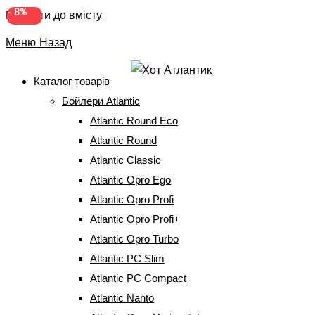
-
8%
Перейти до вмісту
Меню
Назад
Каталог товарів
Бойлери Atlantic
Бойлер Atlantic Steatite
Atlantic Round Eco
Cube VM 100 S4 C 1500W
Atlantic Round
Atlantic Classic
(75791100)
Atlantic Opro Ego
Atlantic Opro Profi
Головна
⇒
Бойлери Atlantic
⇒
Atlantic Steatite Cube
⇒
Бойлер Atlantic
Atlantic Opro Profi+
Steatite Cube VM 100 S4 C 1500W (75791100)
Atlantic Opro Turbo
Atlantic PC Slim
Atlantic PC Compact
Atlantic Nanto