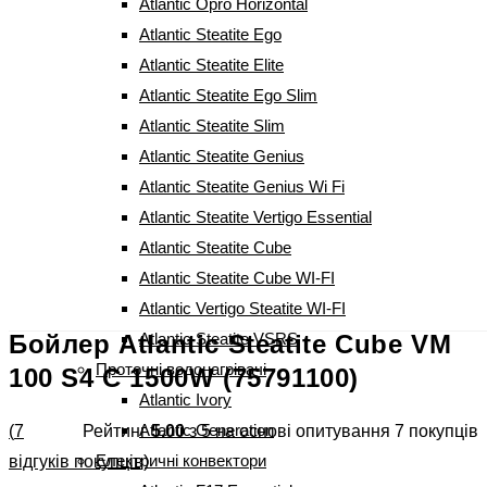
Atlantic Opro Horizontal
Atlantic Steatite Ego
Atlantic Steatite Elite
Atlantic Steatite Ego Slim
Atlantic Steatite Slim
Atlantic Steatite Genius
Atlantic Steatite Genius Wi Fi
Atlantic Steatite Vertigo Essential
Atlantic Steatite Cube
Atlantic Steatite Cube WI-FI
Atlantic Vertigo Steatite WI-FI
Бойлер Atlantic Steatite Cube VM
Atlantic Steatite VSRS
Проточні водонагрівачі
100 S4 C 1500W (75791100)
Atlantic Ivory
Atlantic Generation
(
7
Рейтинг
5.00
з 5 на основі опитування
7
покупців
Електричні конвектори
відгуків покупців)