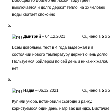
Вообщем то Бойлер неплохой, воду греет,
выключается и долго держит тепло, на 3х человек
воды хватает спокойно
Дмитрий
–
04.12.2021
Оцінено в
5
з 5
Всем довольны, тест в 4 года выдержал и в
состоянии нового температуру держит очень долго.
Пользуемся бойлером по сей день и никаких жалоб
нет.
Надія
–
06.12.2021
Оцінено в
5
з 5
Купили учора, встановили сьогодні з ранку,
користуємося один день, нагріває швидко. Вистачає