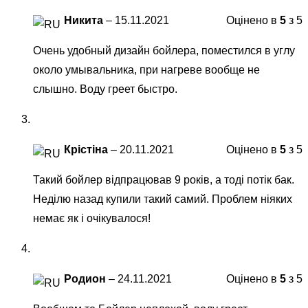
Никита
–
15.11.2021
Оцінено в
5
з 5
Очень удобный дизайн бойлера, поместился в углу
около умывальника, при нагреве вообще не
слышно. Воду греет быстро.
Крістіна
–
20.11.2021
Оцінено в
5
з 5
Такий бойлер відпрацював 9 років, а тоді потік бак.
Неділю назад купили такий самий. Проблем ніяких
немає як і очікувалося!
Родион
–
24.11.2021
Оцінено в
5
з 5