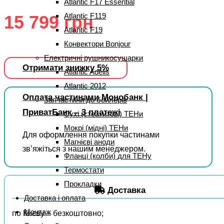
Atlantic F17 Essential
Atlantic F119
15 799
грн
Atlantic F19
Конвектори Bonjour
Електричні рушникосушарки
Отримати знижку 5%
Atlantic Adelis
Atlantic 2012
Оплата частинами Монобанк |
Запчастини до бойлерів
ПриватБанк – 3 платежі
Сухі (стеатитові) ТЕНи
Мокрі (мідні) ТЕНи
Для оформлення покупки частинами
Магнієві аноди
зв’яжіться з нашим менеджером.
Фланці (колби) для ТЕНу
Термостати
Прокладки
Доставка
Доставка і оплата
Монтаж
по Києву – безкоштовно;