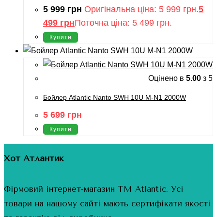
5 999
грн
Оригінальна ціна: 5 999 грн.
5
499
грн
Поточна ціна: 5 499 грн.
Купити
Оцінено в
5.00
з 5
Бойлер Atlantic Nanto SWH 10U M-N1 2000W
5 699
грн
Купити
Хот Атлантик
Фірмовий інтернет-магазин ТМ Atlantic. Усі
товари на нашому сайті мають сертифікати якості