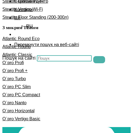
Сервісний центр
Steatite Genius Wi-Fi
Steatite Vertigo Wi-Fi
Контакти
Steatite Floor Standing (200-300л)
UA
RU
З мокрим ТЕНом
Atlantic Round Eco
Перемкнути пошук на веб-сайті
Atlantic Round
Atlantic Classic
Пошук на сайті
O`pro Profi
O`pro Profi +
O`pro Turbo
O`pro PC Slim
O`pro PC Compact
O`pro Nanto
O`pro Horizontal
O`pro Vertigo Basic