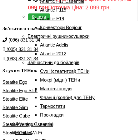
Atlantic F17 Essential
099
грн
Поточна ціна: 2 099 грн.
Atlantic F119
Купити
Atlantic F19
Конвектори Bonjour
Зв’язатися з нами
Електричні рушникосушарки
(096) 831 31 34
Atlantic Adelis
(095) 831 31 34
Atlantic 2012
(093) 831 31 34
Запчастини до бойлерів
З сухим ТЕНом
Сухі (стеатитові) ТЕНи
Мокрі (мідні) ТЕНи
Steatite Ego
Магнієві аноди
Steatite Ego Slim
Фланці (колби) для ТЕНу
Steatite Elite
Термостати
Steatite Slim
Прокладки
Steatite Cube
Доставка і оплата
Steatite Vertigo Essential
Монтаж
Steatite Cube Wi-Fi