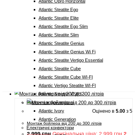
Atlantic Opro Horizontal
Atlantic Steatite Ego
Фільтри
за
Atlantic Steatite Elite
популярністю
Atlantic Steatite Ego Slim
Atlantic Steatite Slim
Atlantic Steatite Genius
Atlantic Steatite Genius Wi Fi
Монтаж бойлера від 30 до 150 літрів
Atlantic Steatite Vertigo Essential
2 299
грн
Оригінальна ціна: 2 299 грн.
1
Atlantic Steatite Cube
499
грн
Поточна ціна: 1 499 грн.
Atlantic Steatite Cube WI-FI
Atlantic Vertigo Steatite WI-FI
Купити
Atlantic Steatite VSRS
Проточні водонагрівачі
Atlantic Ivory
Оцінено в
5.00
з 5
Atlantic Generation
Монтаж бойлера від 200 до 300 літрів
Електричні конвектори
2 999
грн
Оригінальна ціна: 2 999 грн.
2