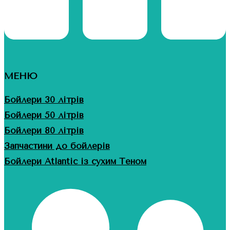
МЕНЮ
Бойлери 30 літрів
Бойлери 50 літрів
Бойлери 80 літрів
Запчастини до бойлерів
Бойлери Atlantic із сухим Теном