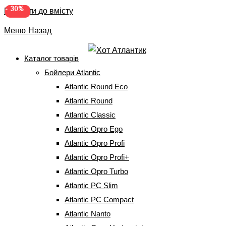
-
-
35%
30%
Перейти до вмісту
Меню
Назад
Каталог товарів
Бойлери Atlantic
Монтаж бойлера
Atlantic Round Eco
Atlantic Round
Головна
⇒
Монтаж бойлера
Atlantic Classic
Atlantic Opro Ego
Для підтримки гарантійного
Atlantic Opro Profi
обслуговування,
водонагрівачі Атлантик
повинні бути
Atlantic Opro Profi+
встановлені спеціалістом сервісного центру. Замовивши
Atlantic Opro Turbo
установку бойлера у нас, ви можете бути спокійними,
Atlantic PC Slim
адже на проведені роботи ми надаємо гарантію!
Atlantic PC Compact
Atlantic Nanto
Роботи проводяться тільки в м. Київ, Харків, Дніпро