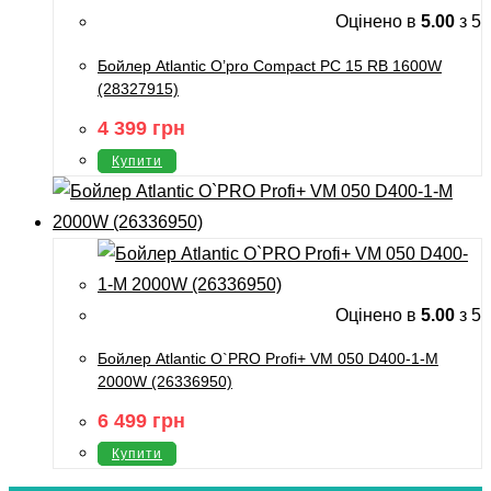
Оцінено в
5.00
з 5
Бойлер Atlantic O’pro Compact PC 15 RB 1600W
(28327915)
4 399
грн
Купити
Оцінено в
5.00
з 5
Бойлер Atlantic O`PRO Profi+ VM 050 D400-1-M
2000W (26336950)
6 499
грн
Купити