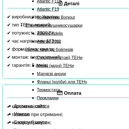
Atlantic F119
Деталі
Atlantic F19
✔ виробництво: Україна;
Конвектори Bonjour
✔ тип ТЕНа: мокрий;
Електричні рушникосушарки
✔ потужність: 2000 Вт;
Atlantic Adelis
✔ час нагрівання: 183 хв;
Atlantic 2012
✔ форма бака: кругла;
Запчастини до бойлерів
✔ монтаж: вертикальний;
Сухі (стеатитові) ТЕНи
✔ гарантія: 5 років;
Мокрі (мідні) ТЕНи
Магнієві аноди
Фланці (колби) для ТЕНу
Термостати
Оплата
Прокладки
Доставка і оплата
✔ картою на сайті;
Монтаж
✔ готівкою при отриманні;
Сервісний центр
✔ на карту / рахунок;