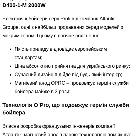
кількість
D400-1-M 2000W
Електричні бойлери серії Profi від компанії Atlantic
Groupe, одні з найбільш продаваних серед моделей з
мокрим теном. І цьому є логічне пояснення:
Якість приладу відповідає європейським
стандартам;
Ціна абсолютно прийнятна для українського ринку;
Сучасний дизайн підійде під будь-який інтер’єр;
Магнієвий анод OPRO – продовжує термін служби
бойлера майже в 2 рази;
Технологія O`Pro, що подовжує термін служби
бойлера
Власна розробка французьких інженерів компанії
Атлантік, магнієвий анод з даною технологією пом’якшує