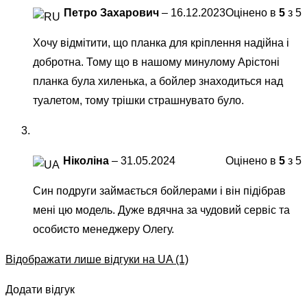
Петро Захарович
–
16.12.2023
Оцінено в
5
з 5
Хочу відмітити, що планка для кріплення надійна і
добротна. Тому що в нашому минулому Арістоні
планка була хиленька, а бойлер знаходиться над
туалетом, тому трішки страшнувато було.
Ніколіна
–
31.05.2024
Оцінено в
5
з 5
Син подруги займається бойлерами і він підібрав
мені цю модель. Дуже вдячна за чудовий сервіс та
особисто менеджеру Олегу.
Відображати лише відгуки на UA (1)
Додати відгук