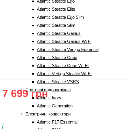
Atlantic Steatite Ego
Atlantic Steatite Elite
Atlantic Steatite Ego Slim
Atlantic Steatite Slim
Atlantic Steatite Genius
Бойлер Atlantic O`PRO Profi+VM
Atlantic Steatite Genius Wi Fi
Atlantic Steatite Vertigo Essential
100 D400-1-М 2000W (31416900)
Atlantic Steatite Cube
Atlantic Steatite Cube WI-FI
(
3
Рейтинг
5.00
з 5 на основі опитування
3
покупців
Atlantic Vertigo Steatite WI-FI
відгуки покупців)
Atlantic Steatite VSRS
Проточні водонагрівачі
7 699
грн
Atlantic Ivory
Atlantic Generation
Електричні конвектори
Atlantic F17 Essential