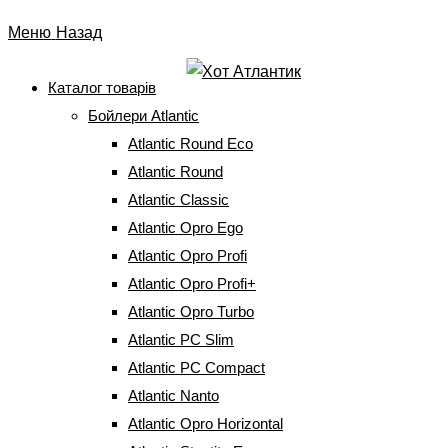
Перейти
Меню
Назад
до
вмісту
Каталог товарів
Бойлери Atlantic
Бойлер Atlantic O`PRO
Atlantic Round Eco
Profi+VM 100 D400-1-М
Atlantic Round
Atlantic Classic
2000W (31416900)
Atlantic Opro Ego
Atlantic Opro Profi
Головна
⇒
Бойлери Atlantic
⇒
Atlantic Opro Profi+
⇒
Бойлер Atlantic
Atlantic Opro Profi+
O`PRO Profi+VM 100 D400-1-М 2000W (31416900)
Atlantic Opro Turbo
Atlantic PC Slim
Atlantic PC Compact
Atlantic Nanto
Atlantic Opro Horizontal