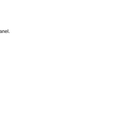
anel.