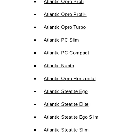
Atlantic Opro Profi
Atlantic Opro Profi+
Atlantic Opro Turbo
Atlantic PC Slim
Atlantic PC Compact
Atlantic Nanto
Atlantic Opro Horizontal
Atlantic Steatite Ego
Atlantic Steatite Elite
Atlantic Steatite Ego Slim
Atlantic Steatite Slim