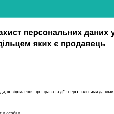
ахист персональних даних у
дільцем яких є продавець
ди, повідомлення про права та дії з персональними даними
етім особам