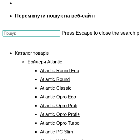
Перемкнути пошук на веб-сайті
Press Escape to close the search p
Каталог товарів
Бойлери Atlantic
Atlantic Round Eco
Atlantic Round
Atlantic Classic
Atlantic Opro Ego
Atlantic Opro Profi
Atlantic Opro Profi+
Atlantic Opro Turbo
Atlantic PC Slim