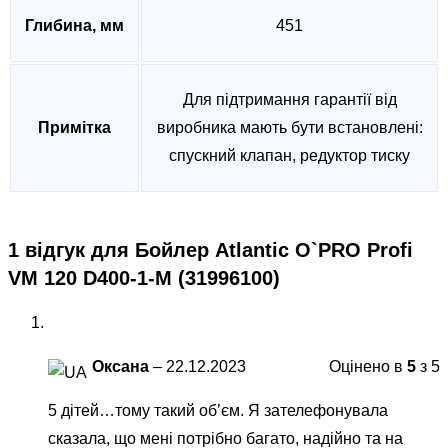
Глибина, мм
451
Для підтримання гарантії від
Примітка
виробника мають бути встановлені:
спускний клапан, редуктор тиску
1 відгук для
Бойлер Atlantic O`PRO Profi
VM 120 D400-1-М (31996100)
Оксана
–
22.12.2023
Оцінено в
5
з 5
5 дітей…тому такий об’єм. Я зателефонувала
сказала, що мені потрібно багато, надійно та на