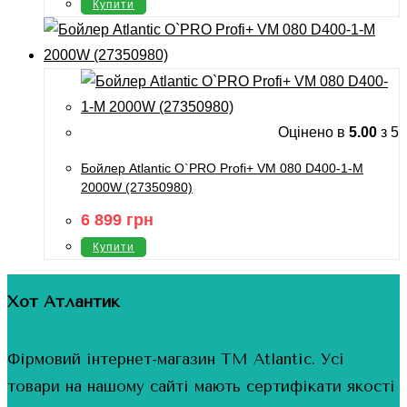
Купити
Оцінено в
5.00
з 5
Бойлер Atlantic O`PRO Profi+ VM 080 D400-1-М
2000W (27350980)
6 899
грн
Купити
Хот Атлантик
Фірмовий інтернет-магазин ТМ Atlantic. Усі
товари на нашому сайті мають сертифікати якості