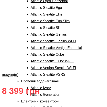
Atlantic Opro Horizontal
Atlantic Steatite Ego
Atlantic Steatite Elite
Atlantic Steatite Ego Slim
Atlantic Steatite Slim
Atlantic Steatite Genius
Atlantic Steatite Genius Wi Fi
Бойлер Atlantic O`PRO Profi VM
Atlantic Steatite Vertigo Essential
Atlantic Steatite Cube
120 D400-1-М (31996100)
Atlantic Steatite Cube WI-FI
Atlantic Vertigo Steatite WI-FI
(
1
відгук
Рейтинг
5.00
з 5 на основі опитування
1
покупця
Atlantic Steatite VSRS
покупців)
Проточні водонагрівачі
Atlantic Ivory
8 399
грн
Atlantic Generation
Електричні конвектори