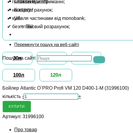
Сервісний центр
✔ готівкою при отриманні;
Контакти
✔ на карту / рахунок;
UA
✔ купівля частинами від monobank;
RU
✔ безготівковий розрахунок;
Перемкнути пошук на веб-сайті
30л
50л
80л
Пошук на сайті
100л
120л
Бойлер Atlantic O`PRO Profi VM 120 D400-1-М (31996100)
кількість
-
+
КУПИТИ
Артикул:
31996100
Про товар