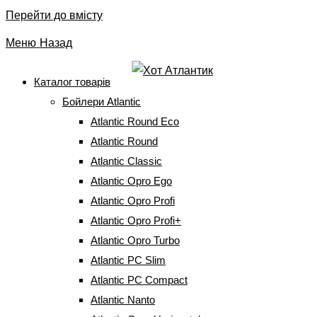
Перейти до вмісту
Меню
Назад
Каталог товарів
Бойлери Atlantic
Бойлер Atlantic O`PRO
Atlantic Round Eco
Profi VM 120 D400-1-М
Atlantic Round
Atlantic Classic
(31996100)
Atlantic Opro Ego
Atlantic Opro Profi
Головна
⇒
Бойлери Atlantic
⇒
Atlantic Opro Profi
⇒
Бойлер Atlantic
Atlantic Opro Profi+
O`PRO Profi VM 120 D400-1-М (31996100)
Atlantic Opro Turbo
Atlantic PC Slim
Atlantic PC Compact
Atlantic Nanto