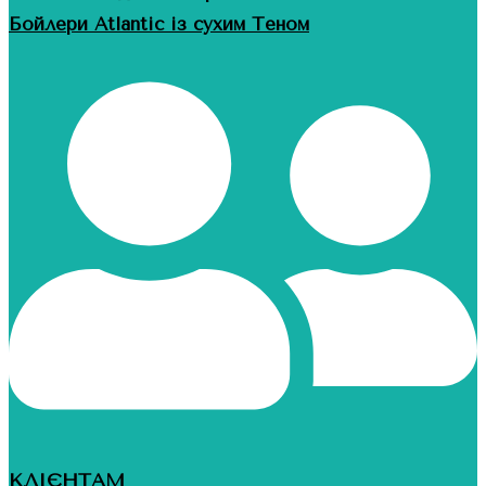
Бойлери Atlantic із сухим Теном
КЛІЄНТАМ