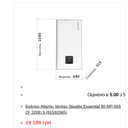
Оцінено в
5.00
з 5
Бойлер Atlantic Vertigo Steatite Essential 80 MP-065
2F 220E-S (81592065)
19 199
грн