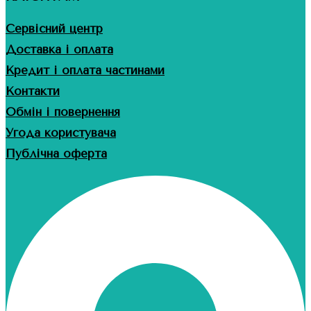
Сервісний центр
Доставка і оплата
Кредит і оплата частинами
Контакти
Обмін і повернення
Угода користувача
Публічна оферта