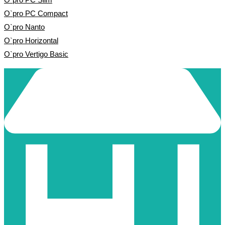
O`pro PC Compact
O`pro Nanto
O`pro Horizontal
O`pro Vertigo Basic