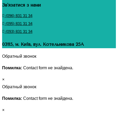
Зв'язатися з нами
(096) 831 31 34
(095) 831 31 34
(093) 831 31 34
03115, м. Київ, вул. Котельникова 25А
Обратный звонок
Помилка:
Contact form не знайдена.
×
Обратный звонок
Помилка:
Contact form не знайдена.
×