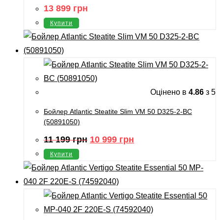
13 899
грн
Купити
Оцінено в
4.86
з 5
Бойлер Atlantic Steatite Slim VM 50 D325-2-BC
(50891050)
Оригінальна
Поточна
11 199
грн
10 999
грн
ціна:
ціна:
11
10
Купити
199
999
грн.
грн.