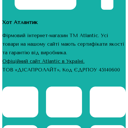
Хот Атлантик
Фірмовий інтернет-магазин ТМ Atlantic. Усі
товари на нашому сайті мають сертифікати якості
та гарантію від виробника.
Офіційний сайт Atlantic в Україні.
ТОВ «ДІСАПРОЛАЙТ», Код ЄДРПОУ 45140600