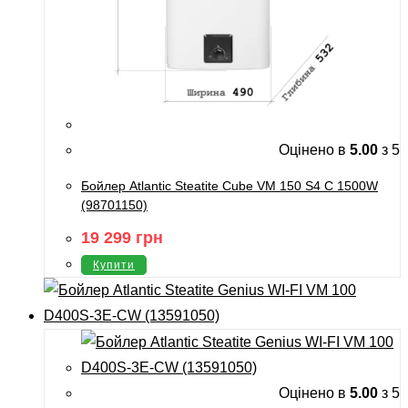
Оцінено в
5.00
з 5
Бойлер Atlantic Steatite Cube VM 150 S4 C 1500W
(98701150)
19 299
грн
Купити
Оцінено в
5.00
з 5