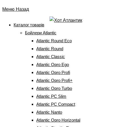
-
-
-
-
-
-
-
-
2%
8%
10%
7%
2%
8%
10%
9%
Перейти
Меню
Назад
до
вмісту
Каталог товарів
Бойлери Atlantic
Бойлери Atlantic із сухим
Atlantic Round Eco
ТЕНом
Atlantic Round
Atlantic Classic
Atlantic Opro Ego
Головна
⇒
Бойлери Atlantic із сухим ТЕНом
Atlantic Opro Profi
Atlantic Opro Profi+
Фільтри
за
Atlantic Opro Turbo
популярністю
Atlantic PC Slim
Atlantic PC Compact
Atlantic Nanto
Atlantic Opro Horizontal