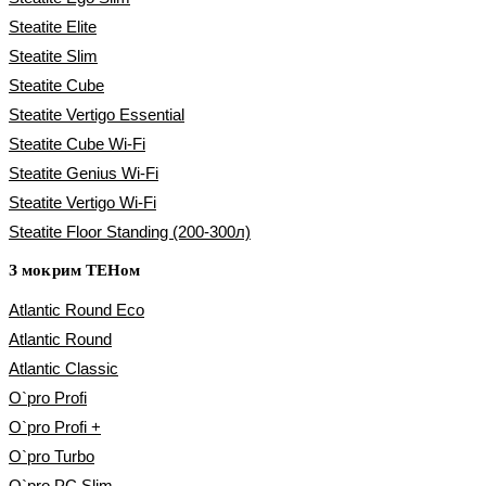
Steatite Elite
Steatite Slim
Steatite Cube
Steatite Vertigo Essential
Steatite Cube Wi-Fi
Steatite Genius Wi-Fi
Steatite Vertigo Wi-Fi
Steatite Floor Standing (200-300л)
З мокрим ТЕНом
Atlantic Round Eco
Atlantic Round
Atlantic Classic
O`pro Profi
O`pro Profi +
O`pro Turbo
O`pro PC Slim