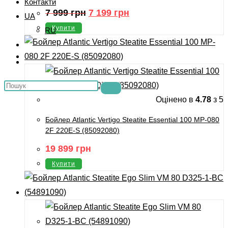
Контакти
Оригінальна
Поточна
7 999
грн
7 199
грн
UA
ціна:
ціна:
7
7
Купити
RU
999
199
грн.
грн.
Перемкнути
пошук
Пошук
на
на
Оцінено в
4.78
з 5
веб-
сайті
сайті
Бойлер Atlantic Vertigo Steatite Essential 100 MP-080
2F 220E-S (85092080)
19 899
грн
Купити