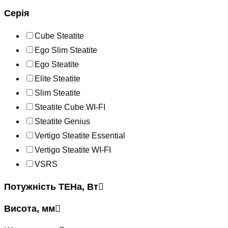
Серія
Cube Steatite
Ego Slim Steatite
Ego Steatite
Elite Steatite
Slim Steatite
Steatite Cube WI-FI
Steatite Genius
Vertigo Steatite Essential
Vertigo Steatite WI-FI
VSRS
Потужність ТЕНа, Вт
Висота, мм