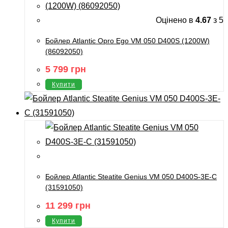
Оцінено в
4.67
з 5
Бойлер Atlantic Opro Ego VM 050 D400S (1200W)
(86092050)
5 799
грн
Купити
Бойлер Atlantic Steatite Genius VM 050 D400S-3E-C
(31591050)
11 299
грн
Купити