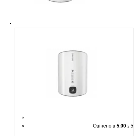
Оцінено в
5.00
з 5