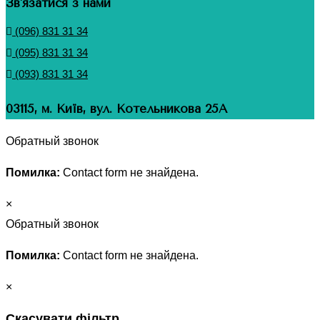
Зв'язатися з нами
(096) 831 31 34
(095) 831 31 34
(093) 831 31 34
03115, м. Київ, вул. Котельникова 25А
Обратный звонок
Помилка:
Contact form не знайдена.
×
Обратный звонок
Помилка:
Contact form не знайдена.
×
Скасувати фільтр