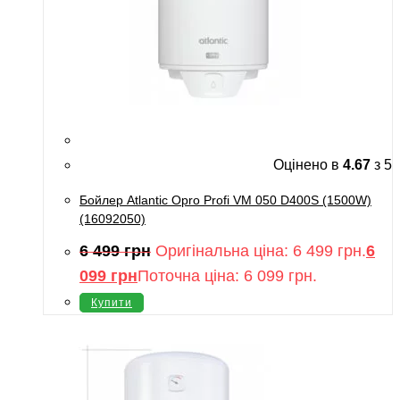
Оцінено в
4.67
з 5
Бойлер Atlantic Opro Profi VM 050 D400S (1500W)
(16092050)
6 499
грн
Оригінальна ціна: 6 499 грн.
6
099
грн
Поточна ціна: 6 099 грн.
Купити