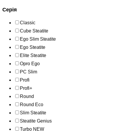
Серія
Classic
Cube Steatite
Ego Slim Steatite
Ego Steatite
Elite Steatite
Opro Ego
PC Slim
Profi
Profi+
Round
Round Eco
Slim Steatite
Steatite Genius
Turbo NEW