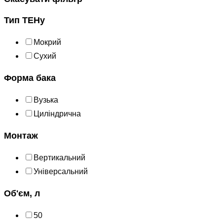
Тип ТЕНу
Мокрий
Сухий
Форма бака
Вузька
Циліндрична
Монтаж
Вертикальний
Універсальний
Об'єм, л
50