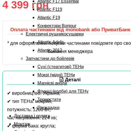
Atlantic F17 Essential
4 399
грн
Atlantic F119
Atlantic F19
Конвектори Bonjour
Оплата частинами від monobank або ПриватБанк
Електричні рушникосушарки
Atlantic Adelis
* для оформлення покупки частинами повідомте про сво
Atlantic 2012
бажання менеджера
Запчастини до бойлерів
Сухі (стеатитові) ТЕНи
Мокрі (мідні) ТЕНи
Деталі
Магнієві аноди
Фланці (колби) для ТЕНу
✔ виробництво: Україна;
Термостати
✔ тип ТЕНа: мокрий;
Прокладки
потужність: 1200 Вт;
Доставка і оплата
час нагрівання: 224 хв;
Монтаж
✔ форма бака: кругла;