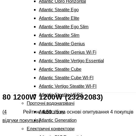
Atlantic Opro Horizontal
Atlantic Steatite Ego
Atlantic Steatite Elite
Atlantic Steatite Ego Slim
Atlantic Steatite Slim
Atlantic Steatite Genius
Atlantic Steatite Genius Wi Fi
Atlantic Steatite Vertigo Essential
Atlantic Steatite Cube
Atlantic Steatite Cube WI-FI
Бойлер Atlantic Round Eco VMR
Atlantic Vertigo Steatite WI-FI
Atlantic Steatite VSRS
80 1200W 1200W (23292083)
Проточні водонагрівачі
Atlantic Ivory
(
4
Рейтинг
4.50
з 5 на основі опитування
4
покупців
Atlantic Generation
відгуки покупців)
Електричні конвектори