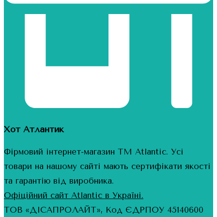
Хот Атлантик
Фірмовий інтернет-магазин ТМ Atlantic. Усі
товари на нашому сайті мають сертифікати якості
та гарантію від виробника.
Офіційний сайт Atlantic в Україні.
ТОВ «ДІСАПРОЛАЙТ», Код ЄДРПОУ 45140600