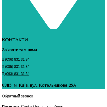
КОНТАКТИ
Зв'язатися з нами
(096) 831 31 34
(095) 831 31 34
(093) 831 31 34
03115, м. Київ, вул. Котельникова 25А
Обратный звонок
Помилка:
Contact form не знайдена.