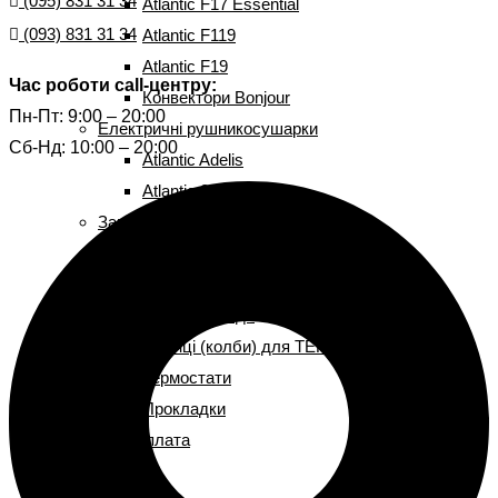
(095) 831 31 34
Atlantic F17 Essential
(093) 831 31 34
Atlantic F119
Atlantic F19
Час роботи call-центру:
Конвектори Bonjour
Пн-Пт: 9:00 – 20:00
Електричні рушникосушарки
Сб-Нд: 10:00 – 20:00
Atlantic Adelis
Atlantic 2012
Запчастини до бойлерів
Сухі (стеатитові) ТЕНи
Мокрі (мідні) ТЕНи
Магнієві аноди
Фланці (колби) для ТЕНу
Термостати
Прокладки
Доставка і оплата
Монтаж