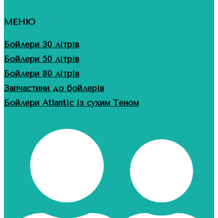
МЕНЮ
Бойлери 30 літрів
Бойлери 50 літрів
Бойлери 80 літрів
Запчастини до бойлерів
Бойлери Atlantic із сухим Теном