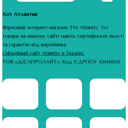
Хот Атлантик
Фірмовий інтернет-магазин ТМ Atlantic. Усі
товари на нашому сайті мають сертифікати якості
та гарантію від виробника.
Офіційний сайт Atlantic в Україні.
ТОВ «ДІСАПРОЛАЙТ», Код ЄДРПОУ 45140600