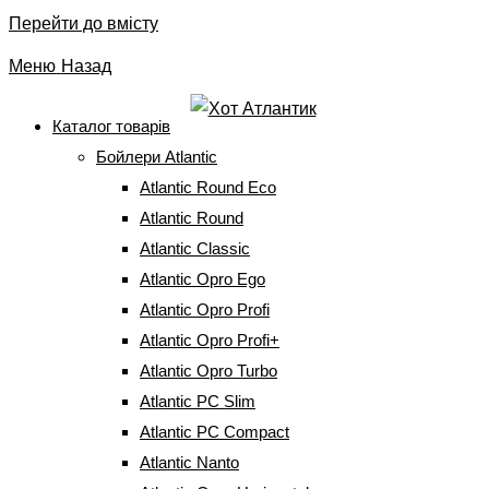
Перейти до вмісту
Меню
Назад
Каталог товарів
Бойлери Atlantic
Мокрі (мідні) ТЕНи
Atlantic Round Eco
Atlantic Round
Головна
⇒
Запчастини до бойлерів
⇒
Мокрі (мідні) ТЕНи
Atlantic Classic
Atlantic Opro Ego
Atlantic Opro Profi
Фільтри
за
Atlantic Opro Profi+
популярністю
Atlantic Opro Turbo
Atlantic PC Slim
Atlantic PC Compact
Atlantic Nanto
Тен до бойлера Atlantic ER 001200 ATL