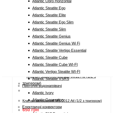
Atlantic Opro Horizontal
750
грн
Atlantic Steatite Ego
Купити
Atlantic Steatite Elite
Atlantic Steatite Ego Slim
Atlantic Steatite Slim
Atlantic Steatite Genius
Atlantic Steatite Genius Wi Fi
Тен до бойлера Atlantic ER 001500 Atl
Atlantic Steatite Vertigo Essential
750
грн
Atlantic Steatite Cube
Купити
Atlantic Steatite Cube WI-FI
Atlantic Vertigo Steatite WI-FI
Atlantic Steatite VSRS
Проточні водонагрівачі
Atlantic Ivory
Atlantic Generation
Клапан запобіжний MS 0012 Atl (1/2 з тригером)
Електричні конвектори
650
грн