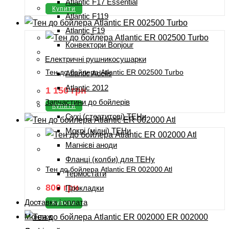
Atlantic F17 Essential
Купити
Atlantic F119
Atlantic F19
Конвектори Bonjour
Електричні рушникосушарки
Тен до бойлера Atlantic ER 002500 Turbo
Atlantic Adelis
Atlantic 2012
1 150
грн
Запчастини до бойлерів
Купити
Сухі (стеатитові) ТЕНи
Мокрі (мідні) ТЕНи
Магнієві аноди
Фланці (колби) для ТЕНу
Тен до бойлера Atlantic ER 002000 Atl
Термостати
800
грн
Прокладки
Доставка і оплата
Купити
Монтаж