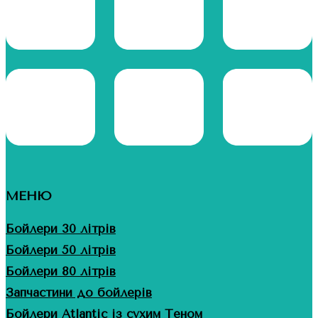
МЕНЮ
Бойлери 30 літрів
Бойлери 50 літрів
Бойлери 80 літрів
Запчастини до бойлерів
Бойлери Atlantic із сухим Теном