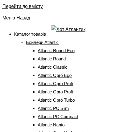
Перейти до вмісту
Меню
Назад
Каталог товарів
Бойлери Atlantic
Фланці (колби) для ТЕНу
Atlantic Round Eco
Atlantic Round
Головна
⇒
Запчастини до бойлерів
⇒
Фланці (колби) для ТЕНу
Atlantic Classic
Atlantic Opro Ego
Atlantic Opro Profi
Фільтри
за
Atlantic Opro Profi+
популярністю
Atlantic Opro Turbo
Atlantic PC Slim
Atlantic PC Compact
Atlantic Nanto