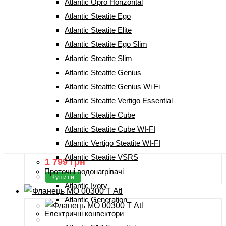
Atlantic Opro Horizontal
Фланець МО 00100 Т Atl (N3CME, 50S3C, S4CM)
Atlantic Steatite Ego
1 899
грн
Atlantic Steatite Elite
Купити
Atlantic Steatite Ego Slim
Atlantic Steatite Slim
Atlantic Steatite Genius
Atlantic Steatite Genius Wi Fi
Atlantic Steatite Vertigo Essential
Atlantic Steatite Cube
Atlantic Steatite Cube WI-FI
Фланець МО 00030 Т Atl (D400-2-ВС, N4C(E),
Atlantic Vertigo Steatite WI-FI
(30S3C)
Atlantic Steatite VSRS
1 799
грн
Проточні водонагрівачі
Купити
Atlantic Ivory
Atlantic Generation
Електричні конвектори