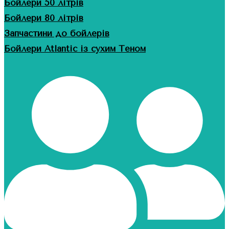
Бойлери 50 літрів
Бойлери 80 літрів
Запчастини до бойлерів
Бойлери Atlantic із сухим Теном