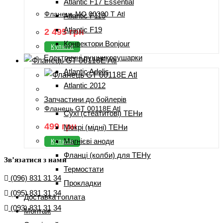
Atlantic F17 Essential
Фланець МО 00300 Т Atl
Atlantic F119
Atlantic F19
2 495
грн
Конвектори Bonjour
Купити
Електричні рушникосушарки
Atlantic Adelis
Atlantic 2012
Запчастини до бойлерів
Фланець GT 00118E Atl
Сухі (стеатитові) ТЕНи
499
грн
Мокрі (мідні) ТЕНи
Магнієві аноди
Купити
Фланці (колби) для ТЕНу
Зв’язатися з нами
Термостати
(096) 831 31 34
Прокладки
(095) 831 31 34
Доставка і оплата
(093) 831 31 34
Монтаж