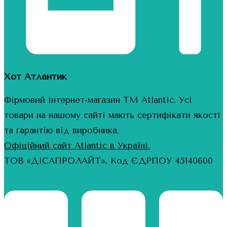
Хот Атлантик
Фірмовий інтернет-магазин ТМ Atlantic. Усі
товари на нашому сайті мають сертифікати якості
та гарантію від виробника.
Офіційний сайт Atlantic в Україні.
ТОВ «ДІСАПРОЛАЙТ», Код ЄДРПОУ 45140600