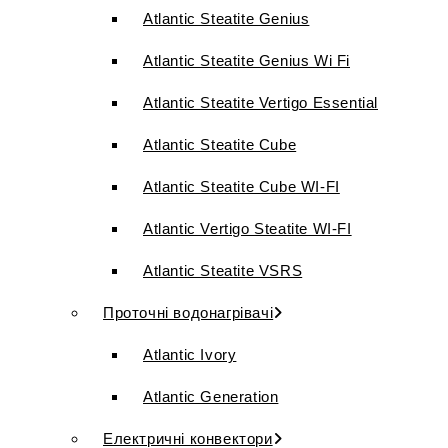
Atlantic Steatite Genius
Atlantic Steatite Genius Wi Fi
Atlantic Steatite Vertigo Essential
Atlantic Steatite Cube
Atlantic Steatite Cube WI-FI
Atlantic Vertigo Steatite WI-FI
Atlantic Steatite VSRS
Проточні водонагрівачі
Atlantic Ivory
Atlantic Generation
Електричні конвектори