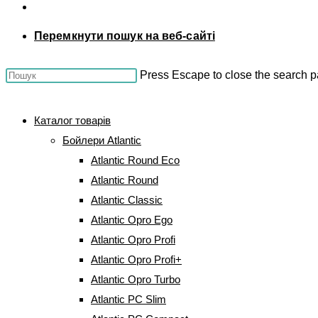
Перемкнути пошук на веб-сайті
Press Escape to close the search p
Каталог товарів
Бойлери Atlantic
Atlantic Round Eco
Atlantic Round
Atlantic Classic
Atlantic Opro Ego
Atlantic Opro Profi
Atlantic Opro Profi+
Atlantic Opro Turbo
Atlantic PC Slim