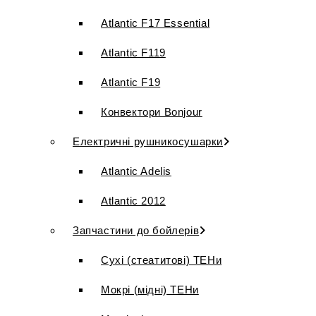
Atlantic F17 Essential
Atlantic F119
Atlantic F19
Конвектори Bonjour
Електричні рушникосушарки
Atlantic Adelis
Atlantic 2012
Запчастини до бойлерів
Сухі (стеатитові) ТЕНи
Мокрі (мідні) ТЕНи