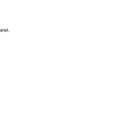
anel.