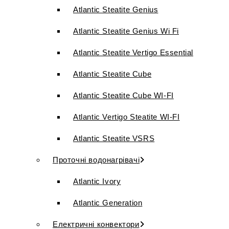
Atlantic Steatite Genius
Atlantic Steatite Genius Wi Fi
Atlantic Steatite Vertigo Essential
Atlantic Steatite Cube
Atlantic Steatite Cube WI-FI
Atlantic Vertigo Steatite WI-FI
Atlantic Steatite VSRS
Проточні водонагрівачі
Atlantic Ivory
Atlantic Generation
Електричні конвектори