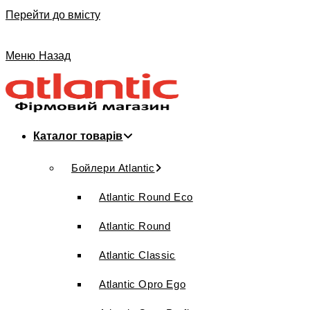
Перейти до вмісту
Меню
Назад
Каталог товарів
Бойлери Atlantic
Atlantic Round Eco
Atlantic Round
Atlantic Classic
Atlantic Opro Ego