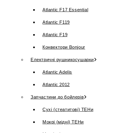
Atlantic F17 Essential
Atlantic F119
Atlantic F19
Конвектори Bonjour
Електричні рушникосушарки
Atlantic Adelis
Atlantic 2012
Запчастини до бойлерів
Сухі (стеатитові) ТЕНи
Мокрі (мідні) ТЕНи