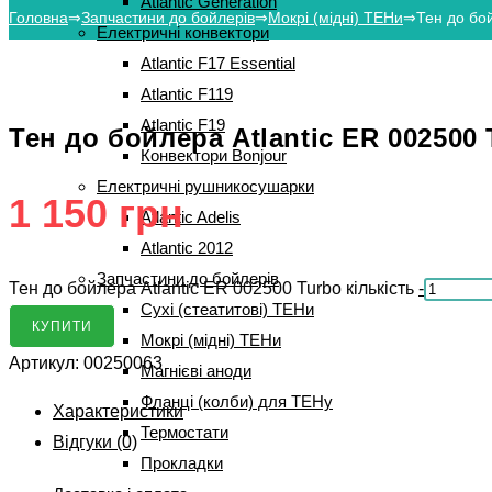
Atlantic Generation
Головна
⇒
Запчастини до бойлерів
⇒
Мокрі (мідні) ТЕНи
⇒
Тен до бо
Електричні конвектори
Atlantic F17 Essential
Atlantic F119
Atlantic F19
Тен до бойлера Atlantic ER 002500 
Конвектори Bonjour
Електричні рушникосушарки
1 150
грн
Atlantic Adelis
Atlantic 2012
Запчастини до бойлерів
Тен до бойлера Atlantic ER 002500 Turbo кількість
-
Сухі (стеатитові) ТЕНи
КУПИТИ
Мокрі (мідні) ТЕНи
Артикул:
00250063
Магнієві аноди
Фланці (колби) для ТЕНу
Характеристики
Термостати
Відгуки (0)
Прокладки