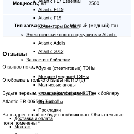
Atlantic F17 Essential
Мощность, Вт
2500
Atlantic F119
Atlantic F19
Тип запчасти
Мокрый (медный) тэн
Конвекторы Bonjour
Электрические полотенцесушители Atlantic
Atlantic Adelis
Atlantic 2012
Отзывы
Запчасти к бойлерам
Отзывов пока нет.
Сухие (стеатитовые) ТЭНы
Мокрые (медные) ТЭНы
Отображать только отзывы на RU (0)
Магниевые аноды
Фланцы (колбы) для ТЭНа
Будьте первым, кто оставил отзыв на “Тэн к бойлеру
Термостаты
Atlantic ER 002500 Turbo”
Прокладки
Ваш адрес email не будет опубликован.
Обязательные
Доставка и оплата
поля помечены
*
Монтаж