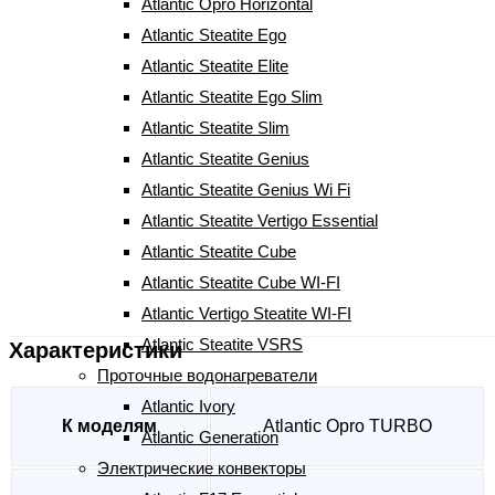
Atlantic Opro Horizontal
1 150
грн
Atlantic Steatite Ego
Atlantic Steatite Elite
Atlantic Steatite Ego Slim
Количество Тэн к бойлеру Atlantic ER 002500 Turbo
-
Atlantic Steatite Slim
+
Atlantic Steatite Genius
КУПИТЬ
Atlantic Steatite Genius Wi Fi
Atlantic Steatite Vertigo Essential
Артикул:
00250063
Atlantic Steatite Cube
Характеристики
Atlantic Steatite Cube WI-FI
Отзывы (0)
Atlantic Vertigo Steatite WI-FI
Atlantic Steatite VSRS
Характеристики
Проточные водонагреватели
Atlantic Ivory
К моделям
Atlantic Opro TURBO
Atlantic Generation
Электрические конвекторы