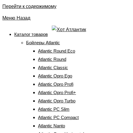
Перейти к содержимому
Меню
Назад
Каталог товаров
Бойлеры Atlantic
Тэн к бойлеру Atlantic ER
Atlantic Round Eco
002500 Turbo
Atlantic Round
Atlantic Classic
Atlantic Opro Ego
Главная
⇒
Запчасти к бойлерам
⇒
Мокрые (медные) ТЭНы
⇒
Тэн к
бойлеру Atlantic ER 002500 Turbo
Atlantic Opro Profi
Atlantic Opro Profi+
Atlantic Opro Turbo
Atlantic PC Slim
Тэн к бойлеру Atlantic ER 002500
Atlantic PC Compact
Turbo
Atlantic Nanto