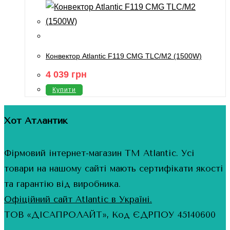
Конвектор Atlantic F119 CMG TLC/M2 (1500W)
4 039
грн
Купити
Хот Атлантик
Фірмовий інтернет-магазин ТМ Atlantic. Усі
товари на нашому сайті мають сертифікати якості
та гарантію від виробника.
Офіційний сайт Atlantic в Україні.
ТОВ «ДІСАПРОЛАЙТ», Код ЄДРПОУ 45140600