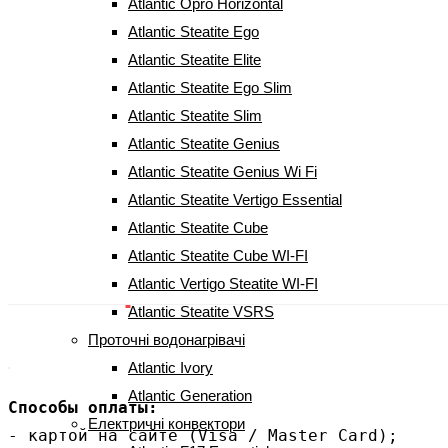
Atlantic Opro Horizontal
Atlantic Steatite Ego
Atlantic Steatite Elite
Atlantic Steatite Ego Slim
Atlantic Steatite Slim
Atlantic Steatite Genius
Atlantic Steatite Genius Wi Fi
Конвектор Atlantic F19 CEG BL-
Atlantic Steatite Vertigo Essential
Meca/M2 (1500W)
Atlantic Steatite Cube
Atlantic Steatite Cube WI-FI
3 589
грн
Atlantic Vertigo Steatite WI-FI
Atlantic Steatite VSRS
Проточні водонагрівачі
Atlantic Ivory
Atlantic Generation
Способы оплаты:
Електричні конвектори
- картой на сайте (Visa / Master Card);
