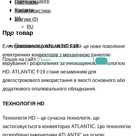
Сервісний центр
Про товар
Контакти
Характеристики
UA
Відгуки (0)
RU
Про товар
Перемкнути пошук на веб-сайті
Електроконвектор ATLANTIC F19 – це нове покоління
електричних конвекторів з механічною панеллю
Пошук на сайті
керування і розроблених за інноваційною технологією
HD. ATLANTIC F19 стане незамінним для
довгострокового використання в якості основного або
додаткового опалювального обладнання.
ТЕХНОЛОГІЯ HD
Технологія HD – це сучасна технологія, що
застосовується в конвекторах ATLANTIC. Цю технологію
розроблено інженерами ATLANTIC на основі