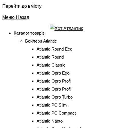
Перейти до вмісту
Меню
Назад
Каталог товарів
Бойлери Atlantic
Конвектор Atlantic F19
Atlantic Round Eco
CEG BL-Meca/M2 (1500W)
Atlantic Round
Atlantic Classic
Atlantic Opro Ego
Головна
⇒
Електричні конвектори
⇒
Atlantic F19
⇒
Конвектор Atlantic
F19 CEG BL-Meca/M2 (1500W)
Atlantic Opro Profi
Atlantic Opro Profi+
Atlantic Opro Turbo
Atlantic PC Slim
Atlantic PC Compact
Atlantic Nanto