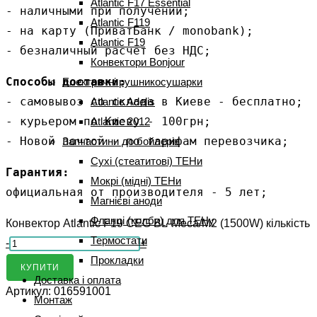
Atlantic F17 Essential
- наличными при получении;

Atlantic F119
- на карту (ПриватБанк / monobank);

Atlantic F19
- безналичный расчет без НДС;
Конвектори Bonjour
Способы доставки:
Електричні рушникосушарки
- самовывоз со склада в Киеве - бесплатно;

Atlantic Adelis
- курьером по Киеву - 100грн;

Atlantic 2012
- Новой почтой - по тарифам перевозчика;
Запчастини до бойлерів
Сухі (стеатитові) ТЕНи
Гарантия:
Мокрі (мідні) ТЕНи
официальная от производителя - 5 лет;
Магнієві аноди
Фланці (колби) для ТЕНу
Конвектор Atlantic F19 CEG BL-Meca/M2 (1500W) кількість
Термостати
-
+
Прокладки
КУПИТИ
Доставка і оплата
Артикул:
016591001
Монтаж