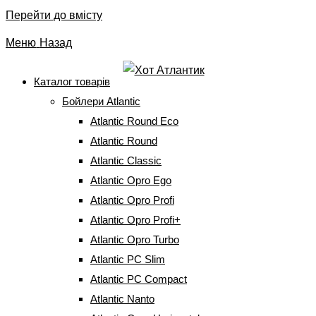
Перейти до вмісту
Меню
Назад
Каталог товарів
Бойлери Atlantic
Конвектор Bonjour CEG
Atlantic Round Eco
BL-Meca/M (2500W)
Atlantic Round
Atlantic Classic
Atlantic Opro Ego
Головна
⇒
Електричні конвектори
⇒
Конвектори
Bonjour
⇒
Конвектор Bonjour CEG BL-Meca/M (2500W)
Atlantic Opro Profi
Atlantic Opro Profi+
Atlantic Opro Turbo
Atlantic PC Slim
Atlantic PC Compact
Atlantic Nanto
Конвектор Bonjour CEG BL-