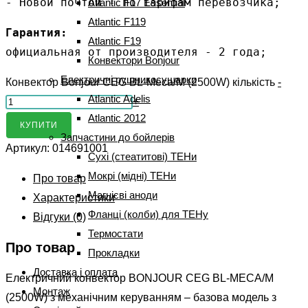
- Новой почтой - по тарифам перевозчика;
Atlantic F17 Essential
Atlantic F119
Гарантия:
Atlantic F19
официальная от производителя - 2 года;
Конвектори Bonjour
Електричні рушникосушарки
Конвектор Bonjour CEG BL-Meca/M (2500W) кількість
-
Atlantic Adelis
+
Atlantic 2012
КУПИТИ
Запчастини до бойлерів
Артикул:
014691001
Сухі (стеатитові) ТЕНи
Мокрі (мідні) ТЕНи
Про товар
Магнієві аноди
Характеристики
Фланці (колби) для ТЕНу
Відгуки (0)
Термостати
Про товар
Прокладки
Доставка і оплата
Електричний конвектор BONJOUR CEG BL-MECA/M
Монтаж
(2500W) з механічним керуванням – базова модель з