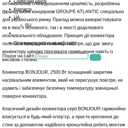
Сервісний центр
оптимальним співвідношенням ціна/якість, розроблена
Контакти
французьким концерном GROUPE ATLANTIC спеціально
UA
для українського ринку. Прилад можна використовувати
RU
як в якості основного, так і в якості додаткового
опалювального обладнання. Принцип дії конвектора
Перемкнути пошук на веб-сайті
полягає в природній конвекції повітря, що дає змогу
конвектору швидко прогрівати приміщення навіть із
Пошук на сайті
високою стелею.
Конвектор BONJOUR, 2500 Вт оснащений закритим
нагрівальним елементом, який не пересушує повітря, не
шумить і забезпечує безпечну температуру зовнішньої
поверхні конвектора.
Класичний дизайн конвектора серії BONJOUR гармонійно
вписується в будь-який інтер’єр, а просте кріплення до
стіни за допомогою надійного кронштейна робить монтаж