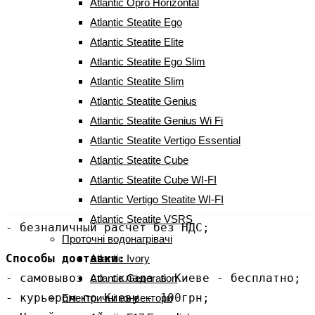
Atlantic Opro Horizontal
Meca/M (2500W)
Atlantic Steatite Ego
Atlantic Steatite Elite
3 899
грн
Atlantic Steatite Ego Slim
Atlantic Steatite Slim
Atlantic Steatite Genius
Atlantic Steatite Genius Wi Fi
Atlantic Steatite Vertigo Essential
Способы оплаты:
Atlantic Steatite Cube
- картой на сайте (Visa / Master Card);

Atlantic Steatite Cube WI-FI
- наличными при получении;

Atlantic Vertigo Steatite WI-FI
- на карту (ПриватБанк / monobank);

Atlantic Steatite VSRS
- безналичный расчет без НДС;
Проточні водонагрівачі
Способы доставки:
Atlantic Ivory
- самовывоз со склада в Киеве - бесплатно;

Atlantic Generation
- курьером по Киеву - 100грн;

Електричні конвектори