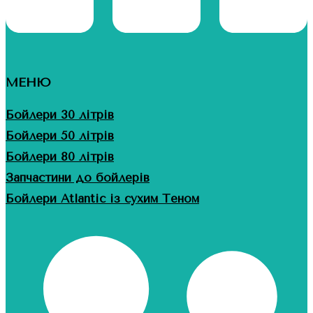
МЕНЮ
Бойлери 30 літрів
Бойлери 50 літрів
Бойлери 80 літрів
Запчастини до бойлерів
Бойлери Atlantic із сухим Теном