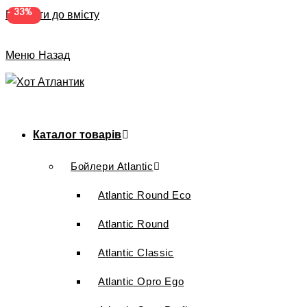
-
33%
Перейти до вмісту
Меню
Назад
Каталог товарів
Бойлери Atlantic
Atlantic Round Eco
Atlantic Round
Atlantic Classic
Atlantic Opro Ego