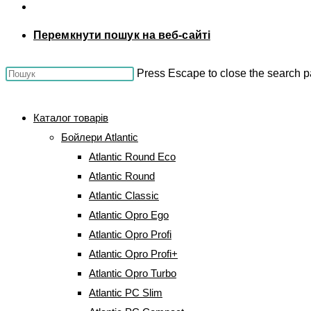
Перемкнути пошук на веб-сайті
Press Escape to close the search p
Каталог товарів
Бойлери Atlantic
Atlantic Round Eco
Atlantic Round
Atlantic Classic
Atlantic Opro Ego
Atlantic Opro Profi
Atlantic Opro Profi+
Atlantic Opro Turbo
Atlantic PC Slim