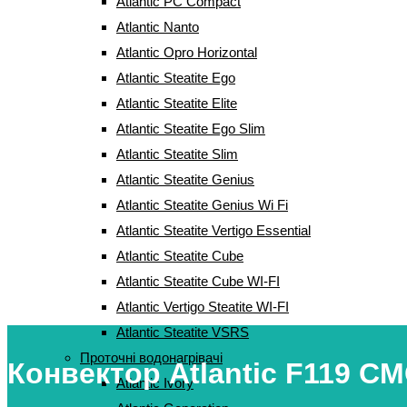
Atlantic PC Compact
Atlantic Nanto
Atlantic Opro Horizontal
Atlantic Steatite Ego
Atlantic Steatite Elite
Atlantic Steatite Ego Slim
Atlantic Steatite Slim
Atlantic Steatite Genius
Atlantic Steatite Genius Wi Fi
Atlantic Steatite Vertigo Essential
Atlantic Steatite Cube
Atlantic Steatite Cube WI-FI
Atlantic Vertigo Steatite WI-FI
Atlantic Steatite VSRS
Проточні водонагрівачі
Конвектор Atlantic F119 C
Atlantic Ivory