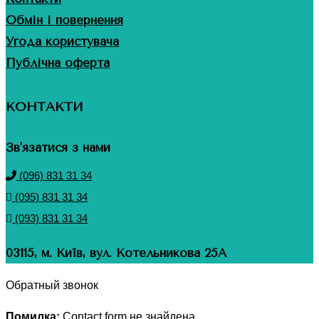
Обмін і повернення
Угода користувача
Публічна оферта
КОНТАКТИ
Зв'язатися з нами
(096) 831 31 34
(095) 831 31 34
(093) 831 31 34
03115, м. Київ, вул. Котельникова 25А
Обратный звонок
Помилка:
Contact form не знайдена.