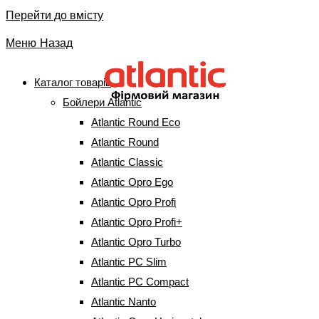
Перейти до вмісту
Меню
Назад
Каталог товарів
Бойлери Atlantic
Комплект підставок для
Atlantic Round Eco
конвектора
Atlantic Round
Atlantic Classic
Atlantic Opro Ego
Головна
⇒
Електричні конвектори
⇒
Комплект підставок для
конвектора
Atlantic Opro Profi
Atlantic Opro Profi+
-
33%
Atlantic Opro Turbo
Atlantic PC Slim
Комплект підставок для
Atlantic PC Compact
конвектора
Atlantic Nanto