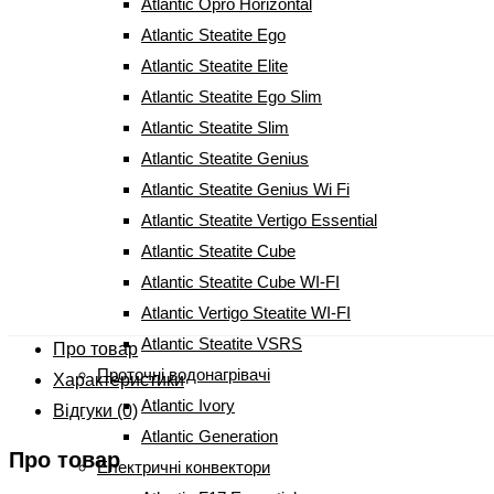
Atlantic Opro Horizontal
600
грн
Оригінальна
Atlantic Steatite Ego
Atlantic Steatite Elite
ціна: 600 грн.
400
Atlantic Steatite Ego Slim
грн
Поточна ціна: 400 грн.
Atlantic Steatite Slim
Atlantic Steatite Genius
Atlantic Steatite Genius Wi Fi
Комплект підставок для конвектора кількість
-
Atlantic Steatite Vertigo Essential
+
Atlantic Steatite Cube
КУПИТИ
Atlantic Steatite Cube WI-FI
Артикул:
01230123
Atlantic Vertigo Steatite WI-FI
Atlantic Steatite VSRS
Про товар
Проточні водонагрівачі
Характеристики
Atlantic Ivory
Відгуки (0)
Atlantic Generation
Про товар
Електричні конвектори