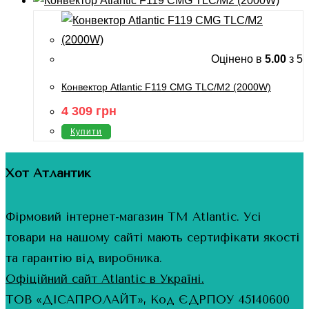
Оцінено в
5.00
з 5
Конвектор Atlantic F119 CMG TLC/M2 (2000W)
4 309
грн
Купити
Хот Атлантик
Фірмовий інтернет-магазин ТМ Atlantic. Усі
товари на нашому сайті мають сертифікати якості
та гарантію від виробника.
Офіційний сайт Atlantic в Україні.
ТОВ «ДІСАПРОЛАЙТ», Код ЄДРПОУ 45140600