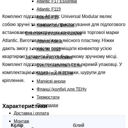
Atlantic F17 Essential
Atlantic F119
Комплект підставок Atlantic Universal Modular являє
Atlantic F19
собою зручні та компактні пристосування для підлогового
Конвектори Bonjour
встановлення електричних конвекторів торгової марки
Електричні рушникосушарки
Atlantic. Виготовлені ніжки з якісного пластику. Ніжки
Atlantic Adelis
дають змогу з легкістю переміщати конвектор усією
Atlantic 2012
квартирою і ставити його в будь-якому зручному місці.
Запчастини до бойлерів
Комплект підставок поставляється в окремій упаковці. У
Сухі (стеатитові) ТЕНи
комплектацію входить – 2 підставки, шурупи для
Мокрі (мідні) ТЕНи
кріплення.
Магнієві аноди
Фланці (колби) для ТЕНу
Термостати
Прокладки
Характеристики
Доставка і оплата
Монтаж
Колір
білий