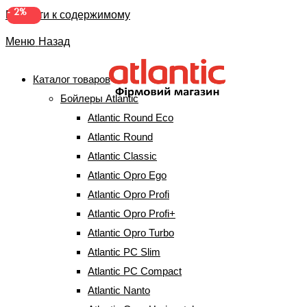
-
2%
Перейти к содержимому
Меню
Назад
Каталог товаров
Бойлеры Atlantic
Бойлер Atlantic O`PRO
Atlantic Round Eco
Profi VM 120 D400-1-М
Atlantic Round
Atlantic Classic
(31996100)
Atlantic Opro Ego
Atlantic Opro Profi
Главная
⇒
Бойлеры Atlantic
⇒
Atlantic Opro Profi
⇒
Бойлер Atlantic
Atlantic Opro Profi+
O`PRO Profi VM 120 D400-1-М (31996100)
Atlantic Opro Turbo
Atlantic PC Slim
Atlantic PC Compact
Atlantic Nanto