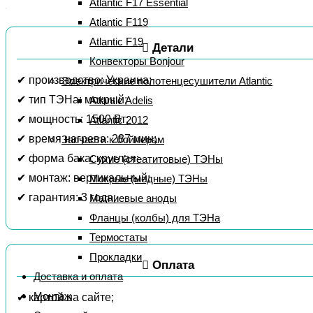
Atlantic F17 Essential
Atlantic F119
Atlantic F19
Детали
Конвекторы Bonjour
✔ производство: Украина;
Электрические полотенцесушители Atlantic
✔ тип ТЭНа: мокрый;
Atlantic Adelis
✔ мощность: 1500 Вт;
Atlantic 2012
✔ время нагрева: 287 мин;
Запчасти к бойлерам
✔ форма бака: круглая;
Сухие (стеатитовые) ТЭНы
✔ монтаж: вертикальный;
Мокрые (медные) ТЭНы
✔ гарантия: 3 года;
Магниевые аноды
Фланцы (колбы) для ТЭНа
Термостаты
Прокладки
Оплата
Доставка и оплата
Монтаж
✔ картой на сайте;