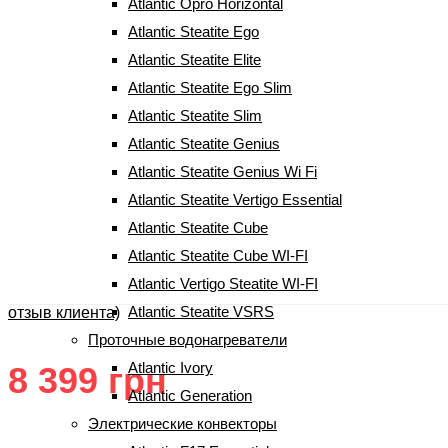
Atlantic Opro Horizontal
Atlantic Steatite Ego
Atlantic Steatite Elite
Atlantic Steatite Ego Slim
Atlantic Steatite Slim
Atlantic Steatite Genius
Atlantic Steatite Genius Wi Fi
Бойлер Atlantic O`PRO Profi VM
Atlantic Steatite Vertigo Essential
Atlantic Steatite Cube
120 D400-1-М (31996100)
Atlantic Steatite Cube WI-FI
Atlantic Vertigo Steatite WI-FI
(
1
Рейтинг
5.00
из 5 на основе опроса
1
пользователя
Atlantic Steatite VSRS
отзыв клиента)
Проточные водонагреватели
Atlantic Ivory
8 399
грн
Atlantic Generation
Электрические конвекторы