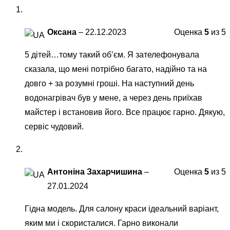
Оксана
–
22.12.2023
Оценка
5
из 5
5 дітей…тому такий об’єм. Я зателефонувала
сказала, що мені потрібно багато, надійно та на
довго + за розумні гроші. На наступний день
водонагрівач був у мене, а через день приїхав
майстер і встановив його. Все працює гарно. Дякую,
сервіс чудовий.
Антоніна Захарчишина
–
Оценка
5
из 5
27.01.2024
Гідна модель. Для салону краси ідеальний варіант,
яким ми і скористалися. Гарно виконали