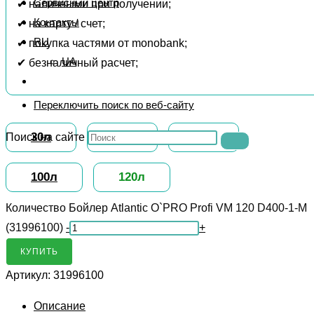
Сервисный центр
✔ наличными при получении;
Контакты
✔ на карту / счет;
RU
✔ покупка частями от monobank;
UA
✔ безналичный расчет;
Переключить поиск по веб-сайту
30л
50л
80л
Поиск на сайте
100л
120л
Количество Бойлер Atlantic O`PRO Profi VM 120 D400-1-М
(31996100)
-
+
КУПИТЬ
Артикул:
31996100
Описание