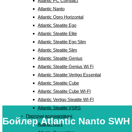
Atlantic PC Compact
Atlantic Nanto
Atlantic Opro Horizontal
Atlantic Steatite Ego
Atlantic Steatite Elite
Atlantic Steatite Ego Slim
Atlantic Steatite Slim
Atlantic Steatite Genius
Atlantic Steatite Genius Wi Fi
Atlantic Steatite Vertigo Essential
Atlantic Steatite Cube
Atlantic Steatite Cube WI-FI
Atlantic Vertigo Steatite WI-FI
Atlantic Steatite VSRS
Проточні водонагрівачі
Бойлер Atlantic Nanto SWH
Atlantic Ivory