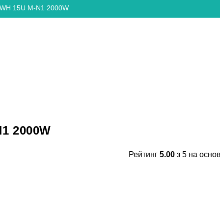
 SWH 15U M-N1 2000W
N1 2000W
Рейтинг
5.00
з 5 на осно