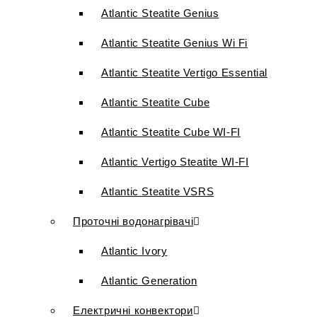
Atlantic Steatite Genius
Atlantic Steatite Genius Wi Fi
Atlantic Steatite Vertigo Essential
Atlantic Steatite Cube
Atlantic Steatite Cube WI-FI
Atlantic Vertigo Steatite WI-FI
Atlantic Steatite VSRS
Проточні водонагрівачі
Atlantic Ivory
Atlantic Generation
Електричні конвектори