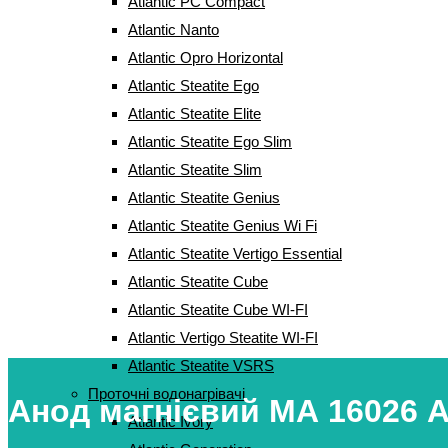
Atlantic PC Compact
Atlantic Nanto
Atlantic Opro Horizontal
Atlantic Steatite Ego
Atlantic Steatite Elite
Atlantic Steatite Ego Slim
Atlantic Steatite Slim
Atlantic Steatite Genius
Atlantic Steatite Genius Wi Fi
Atlantic Steatite Vertigo Essential
Atlantic Steatite Cube
Atlantic Steatite Cube WI-FI
Atlantic Vertigo Steatite WI-FI
Atlantic Steatite VSRS
Проточні водонагрівачі
Анод магнієвий МА 16026 ATL
Atlantic Ivory