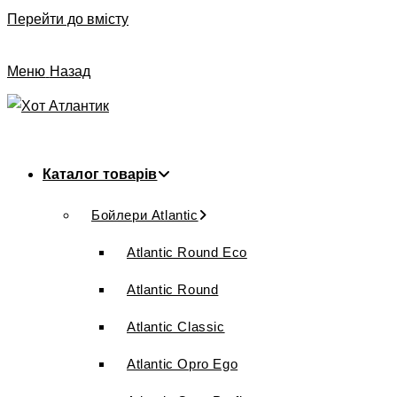
Перейти до вмісту
Меню
Назад
Каталог товарів
Бойлери Atlantic
Atlantic Round Eco
Atlantic Round
Atlantic Classic
Atlantic Opro Ego