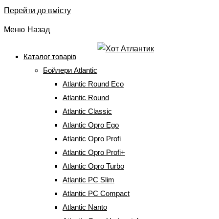
Перейти до вмісту
Меню
Назад
Каталог товарів
Бойлери Atlantic
Блог
Atlantic Round Eco
Atlantic Round
Головна
⇒
Atlantic Classic
Без категорії
⇒
Atlantic Opro Ego
Бойлер чи центральне водопостачання? Що вигідніше?
Atlantic Opro Profi
Atlantic Opro Profi+
Atlantic Opro Turbo
Atlantic PC Slim
Бойлер чи центральне водопостачання?
Atlantic PC Compact
Що вигідніше?
Atlantic Nanto