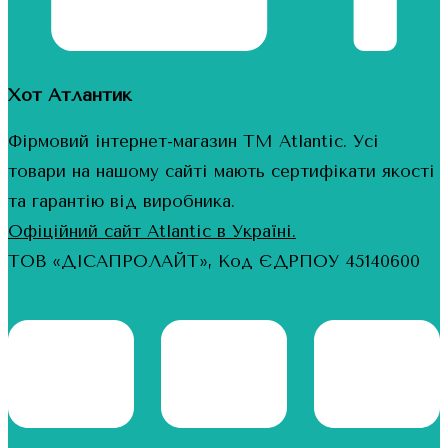
Хот Атлантик
Фірмовий інтернет-магазин ТМ Atlantic. Усі
товари на нашому сайті мають сертифікати якості
та гарантію від виробника.
Офіційний сайт Atlantic в Україні.
ТОВ «ДІСАПРОЛАЙТ», Код ЄДРПОУ 45140600