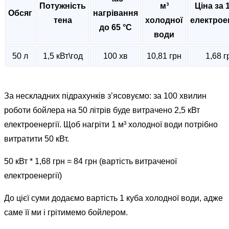
Потужність
м³
Ціна за 
Обсяг
нагрівання
тена
холодної
електроен
до 65 °C
води
50 л
1,5 кВт\год
100 хв
10,81 грн
1,68 г
За нескладних підрахунків з’ясовуємо: за 100 хвилин
роботи бойлера на 50 літрів буде витрачено 2,5 кВт
електроенергії. Щоб нагріти 1 м³ холодної води потрібно
витратити 50 кВт.
50 кВт * 1,68 грн = 84 грн (вартість витраченої
електроенергії)
До цієї суми додаємо вартість 1 куба холодної води, адже
саме її ми і грітимемо бойлером.