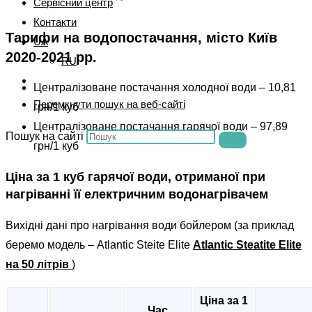
Сервісний центр
Контакти
Тарифи на водопостачання, місто Київ
UA
2020-2021 рр.
RU
Централізоване постачання холодної води – 10,81
Перемкнути пошук на веб-сайті
грн/1 куб
Централізоване постачання гарячої води – 97,89
Пошук на сайті
грн/1 куб
Ціна за 1 куб гарячої води, отриманої при
нагріванні її електричним водонагрівачем
Вихідні дані про нагрівання води бойлером (за приклад
беремо модель – Atlantic Steite Elite
Atlantic Steatite Elite
на 50 літрів
)
Ціна за 1
Час