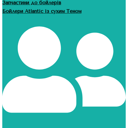
Запчастини до бойлерів
Бойлери Atlantic із сухим Теном