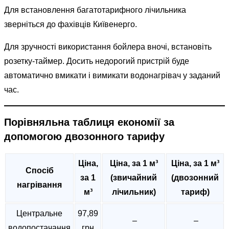
Для встановлення багатотарифного лічильника
зверніться до фахівців Київенерго.
Для зручності використання бойлера вночі, встановіть
розетку-таймер. Досить недорогий пристрій буде
автоматично вмикати і вимикати водонагрівач у заданий
час.
Порівняльна таблиця економії за
допомогою двозонного тарифу
Ціна,
Ціна, за 1 м³
Ціна, за 1 м³
Спосіб
за 1
(звичайний
(двозонний
нагрівання
м³
лічильник)
тариф)
Центральне
97,89
–
–
водопостачання
грн