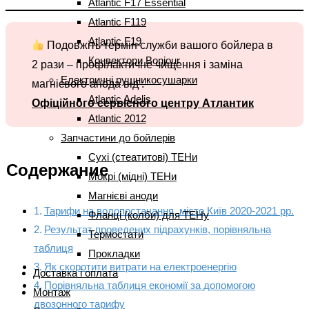
Atlantic F17 Essential
Atlantic F119
Atlantic F19
Подовжіть термін служби вашого бойлера в
Конвектори Bonjour
2 рази – профілактичне чищення і заміна
Електричні рушникосушарки
магнієвого анода від :
Atlantic Adelis
Офіційного сервісного центру Атлантик
Atlantic 2012
Запчастини до бойлерів
Сухі (стеатитові) ТЕНи
Содержание
Мокрі (мідні) ТЕНи
Магнієві аноди
Тарифи на водопостачання, місто Київ 2020-2021 рр.
Фланці (колби) для ТЕНу
Результат проведених підрахунків, порівняльна
Термостати
таблиця
Прокладки
Як скоротити витрати на електроенергію
Доставка і оплата
Порівняльна таблиця економії за допомогою
Монтаж
двозонного тарифу