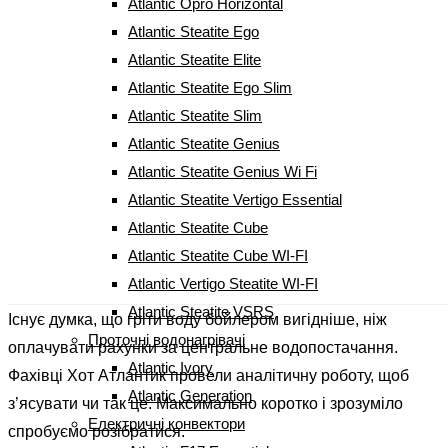
Atlantic Opro Horizontal
Автор запису:
emeresel4
Atlantic Steatite Ego
Запис опубліковано:
05.11.2019
Категорія запису:
Без категорії
Atlantic Steatite Elite
Atlantic Steatite Ego Slim
Останнім часом існує тенденція відмови користувачів
Atlantic Steatite Slim
від центрального водопостачання та перехід на
Atlantic Steatite Genius
альтернативні методи нагріву води. Один із варіантів
Atlantic Steatite Genius Wi Fi
отримання гарячої води – це
електричні водонагрівачі
.
Atlantic Steatite Vertigo Essential
Пов’язано це з постійним зростанням цін на газ, що
Atlantic Steatite Cube
відповідно призводить до підвищення вартості гарячої
Atlantic Steatite Cube WI-FI
води для населення.
Atlantic Vertigo Steatite WI-FI
Atlantic Steatite VSRS
Існує думка, що гріти воду бойлером вигідніше, ніж
Проточні водонагрівачі
оплачувати рахунки за центральне водопостачання.
Atlantic Ivory
Фахівці Хот Атлантик провели аналітичну роботу, щоб
Atlantic Generation
з’ясувати чи так це. Максимально коротко і зрозуміло
Електричні конвектори
спробуємо розібратися.