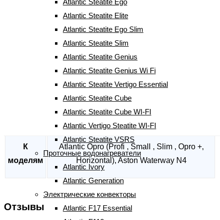
Atlantic Steatite Ego
Atlantic Steatite Elite
Количество
-
+
Atlantic Steatite Ego Slim
Терморегулятор
КУПИТЬ
Atlantic Steatite Slim
RT
Артикул:
00050500
Atlantic Steatite Genius
0050
Atlantic Steatite Genius Wi Fi
LF
Характеристики
Atlantic Steatite Vertigo Essential
Atl
Отзывы (0)
Atlantic Steatite Cube
Atlantic Steatite Cube WI-FI
Характеристики
Atlantic Vertigo Steatite WI-FI
Atlantic Steatite VSRS
К
Atlantic Opro (Profi , Small , Slim , Opro +,
Проточные водонагреватели
моделям
Horizontal), Aston Waterway N4
Atlantic Ivory
Atlantic Generation
Электрические конвекторы
Отзывы
Atlantic F17 Essential