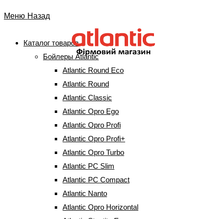
Перейти
Меню
Назад
к
содержимому
Каталог товаров
Бойлеры Atlantic
Терморегулятор RT 0050
Atlantic Round Eco
LF Atl
Atlantic Round
Atlantic Classic
Atlantic Opro Ego
Главная
⇒
Запчасти к бойлерам
⇒
Термостаты
⇒
Терморегулятор
RT 0050 LF Atl
Atlantic Opro Profi
Atlantic Opro Profi+
Atlantic Opro Turbo
Atlantic PC Slim
Терморегулятор RT 0050 LF Atl
Atlantic PC Compact
Atlantic Nanto
675
грн
Atlantic Opro Horizontal