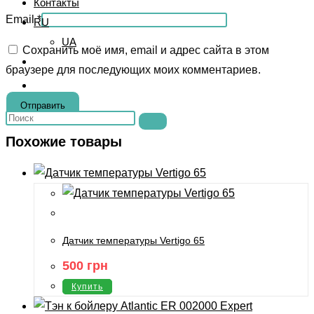
Контакты
Email
*
RU
UA
Сохранить моё имя, email и адрес сайта в этом
браузере для последующих моих комментариев.
Переключить
поиск
Поиск
по
на
веб-
Похожие товары
сайте
сайту
Датчик температуры Vertigo 65
500
грн
Купить