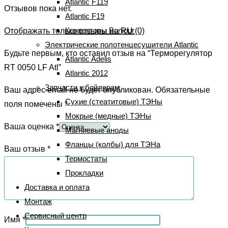
Atlantic F119
Отзывов пока нет.
Atlantic F19
Конвекторы Bonjour
Отображать только отзывы на RU (0)
Электрические полотенцесушители Atlantic
Будьте первым, кто оставил отзыв на “Терморегулятор
Atlantic Adelis
RT 0050 LF Atl”
Atlantic 2012
Запчасти к бойлерам
Ваш адрес email не будет опубликован.
Обязательные
Сухие (стеатитовые) ТЭНы
поля помечены
*
Мокрые (медные) ТЭНы
Ваша оценка
*
Магниевые аноды
Фланцы (колбы) для ТЭНа
Ваш отзыв
*
Термостаты
Прокладки
Доставка и оплата
Монтаж
Сервисный центр
Имя
*