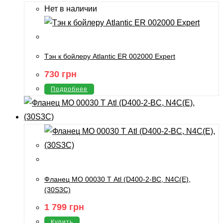
Нет в наличии
Тэн к бойлеру Atlantic ER 002000 Expert
730
грн
Подробнее
Фланец МО 00030 Т Atl (D400-2-BС, N4C(E),
(30S3C)
1 799
грн
Купить