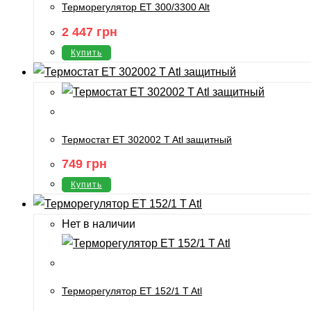
Терморегулятор ET 300/3300 Alt
2 447
грн
Купить
Термостат ET 302002 T Atl защитный
749
грн
Купить
Нет в наличии
Терморегулятор ET 152/1 T Atl