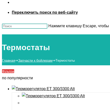
Переключить поиск по веб-сайту
Нажмите клавишу Escape, чтобы 
Термостаты
Главная
⇒
Запчасти к бойлерам
⇒
Термостаты
Фільтри
по популярности