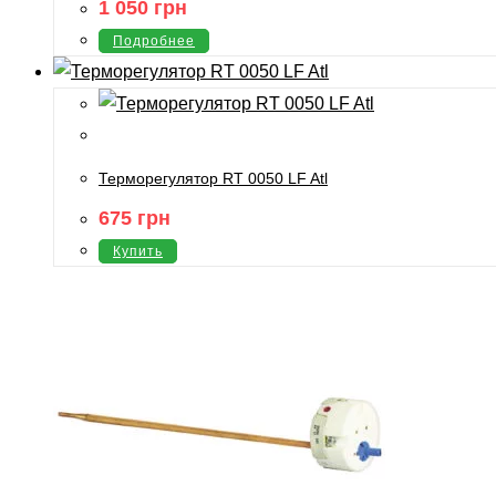
1 050
грн
Подробнее
Терморегулятор RT 0050 LF Atl
675
грн
Купить