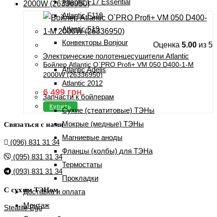
Atlantic F17 Essential
Atlantic F119
Atlantic F19
Конвекторы Bonjour
Оценка
5.00
из 5
Электрические полотенцесушители Atlantic
Бойлер Atlantic O`PRO Profi+ VM 050 D400-1-M
Atlantic Adelis
2000W (26336950)
Atlantic 2012
6 499
грн
Запчасти к бойлерам
Купить
Сухие (стеатитовые) ТЭНы
Мокрые (медные) ТЭНы
Связаться с нами
Магниевые аноды
(096) 831 31 34
Фланцы (колбы) для ТЭНа
(095) 831 31 34
Термостаты
(093) 831 31 34
Прокладки
С сухим ТЭНом
Доставка и оплата
Монтаж
Steatite Ego