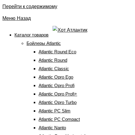
Перейти к содержимому
Меню
Назад
Каталог товаров
Бойлеры Atlantic
Atlantic Opro Profi+
Atlantic Round Eco
Atlantic Round
Главная
⇒
Бойлеры Atlantic
⇒
Atlantic Opro Profi+
Atlantic Classic
Atlantic Opro Ego
Atlantic Opro Profi
Фільтри
по
Atlantic Opro Profi+
популярности
Atlantic Opro Turbo
Atlantic PC Slim
Atlantic PC Compact
Atlantic Nanto