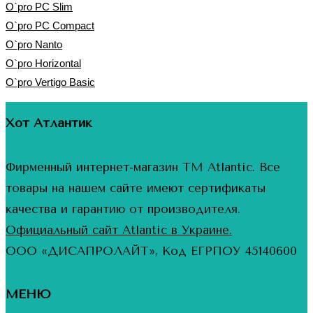
O`pro PC Slim
O`pro PC Compact
O`pro Nanto
O`pro Horizontal
O`pro Vertigo Basic
Хот Атлантик
Фирменный интернет-магазин ТМ Atlantic. Все
товары на нашем сайте имеют сертификаты
качества и гарантию от производителя.
Официальный сайт Atlantic в Украине.
ООО «ДИСАПРОЛАЙТ», Код ЕГРПОУ 45140600
МЕНЮ