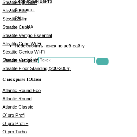
Сервисный центр
Steatite Ego Slim
Контакты
Steatite Elite
RU
Steatite Slim
UA
Steatite Cube
Steatite Vertigo Essential
Steatite Cube Wi-Fi
Переключить поиск по веб-сайту
Steatite Genius Wi-Fi
Поиск на сайте
Steatite Vertigo Wi-Fi
Steatite Floor Standing (200-300л)
С мокрым ТЭНом
Atlantic Round Eco
Atlantic Round
Atlantic Classic
O`pro Profi
O`pro Profi +
O`pro Turbo