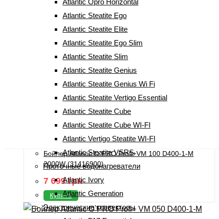
Atlantic Opro Horizontal
Оценка
5.00
из 5
Atlantic Steatite Ego
Бойлер Atlantic O`PRO Profi+ VM 080 D400-1-М
Atlantic Steatite Elite
2000W (27350980)
Atlantic Steatite Ego Slim
6 899
грн
Atlantic Steatite Slim
Купить
Atlantic Steatite Genius
Atlantic Steatite Genius Wi Fi
Atlantic Steatite Vertigo Essential
Atlantic Steatite Cube
Atlantic Steatite Cube WI-FI
Оценка
5.00
из 5
Atlantic Vertigo Steatite WI-FI
Atlantic Steatite VSRS
Бойлер Atlantic O`PRO Profi+VM 100 D400-1-М
2000W (31416900)
Проточные водонагреватели
Atlantic Ivory
7 699
грн
Atlantic Generation
Купить
Электрические конвекторы