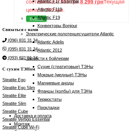
Atlantic F17 Essential
составляла 8 999 грн.
8 299
грн
Текущая
Atlantic F119
цена: 8 299 грн.
Atlantic F19
Купить
Конвекторы Bonjour
Связаться с нами
Электрические полотенцесушители Atlantic
(096) 831 31 34
Atlantic Adelis
(095) 831 31 34
Atlantic 2012
(093) 831 31 34
Запчасти к бойлерам
Сухие (стеатитовые) ТЭНы
С сухим ТЭНом
Мокрые (медные) ТЭНы
Steatite Ego
Магниевые аноды
Steatite Ego Slim
Фланцы (колбы) для ТЭНа
Steatite Elite
Термостаты
Steatite Slim
Прокладки
Steatite Cube
Доставка и оплата
Steatite Vertigo Essential
Монтаж
Steatite Cube Wi-Fi