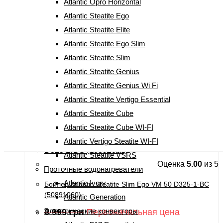
Atlantic Opro Horizontal
Оценка
5.00
из 5
Atlantic Steatite Ego
Бойлер Atlantic Steatite Ego Slim VM 80 D325-1-BC
Atlantic Steatite Elite
(54891090)
Atlantic Steatite Ego Slim
9 499
грн
Первоначальная цена
Atlantic Steatite Slim
составляла 9 499 грн.
8 799
грн
Текущая
Atlantic Steatite Genius
цена: 8 799 грн.
Atlantic Steatite Genius Wi Fi
Купить
Atlantic Steatite Vertigo Essential
Atlantic Steatite Cube
Atlantic Steatite Cube WI-FI
Atlantic Vertigo Steatite WI-FI
Atlantic Steatite VSRS
Оценка
5.00
из 5
Проточные водонагреватели
Atlantic Ivory
Бойлер Atlantic Steatite Slim Ego VM 50 D325-1-BC
(50891060)
Atlantic Generation
Электрические конвекторы
8 999
грн
Первоначальная цена