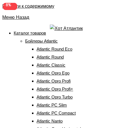
-
-
7%
8%
Перейти к содержимому
Меню
Назад
Каталог товаров
Бойлеры Atlantic
Atlantic Steatite Ego Slim
Atlantic Round Eco
Atlantic Round
Главная
⇒
Бойлеры Atlantic
⇒
Atlantic Steatite Ego Slim
Atlantic Classic
Atlantic Opro Ego
Atlantic Opro Profi
Фільтри
по
Atlantic Opro Profi+
популярности
Atlantic Opro Turbo
Atlantic PC Slim
Atlantic PC Compact
Atlantic Nanto