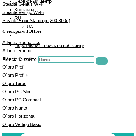
Сервисный центр
Steatite Genius Wi-Fi
Контакты
Steatite Vertigo Wi-Fi
RU
Steatite Floor Standing (200-300л)
UA
С мокрым ТЭНом
Atlantic Round Eco
Переключить поиск по веб-сайту
Atlantic Round
Atlantic Classic
Поиск на сайте
O`pro Profi
O`pro Profi +
O`pro Turbo
O`pro PC Slim
O`pro PC Compact
O`pro Nanto
O`pro Horizontal
O`pro Vertigo Basic