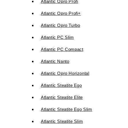
Atlantic Opro Profi
Atlantic Opro Profi+
Atlantic Opro Turbo
Atlantic PC Slim
Atlantic PC Compact
Atlantic Nanto
Atlantic Opro Horizontal
Atlantic Steatite Ego
Atlantic Steatite Elite
Atlantic Steatite Ego Slim
Atlantic Steatite Slim