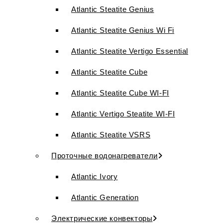
Atlantic Steatite Genius
Atlantic Steatite Genius Wi Fi
Atlantic Steatite Vertigo Essential
Atlantic Steatite Cube
Atlantic Steatite Cube WI-FI
Atlantic Vertigo Steatite WI-FI
Atlantic Steatite VSRS
Проточные водонагреватели
Atlantic Ivory
Atlantic Generation
Электрические конвекторы