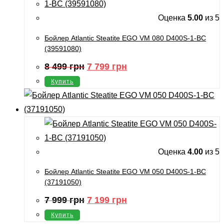
Оценка
5.00
из 5
Бойлер Atlantic Steatite EGO VM 080 D400S-1-BC
(39591080)
Первоначальная
Текущая
8 499
грн
7 799
грн
цена
цена:
составляла
7
Купить
8
799
499
грн.
грн.
Оценка
4.00
из 5
Бойлер Atlantic Steatite EGO VM 050 D400S-1-BC
(37191050)
Первоначальная
Текущая
7 999
грн
7 199
грн
цена
цена:
составляла
7
Купить