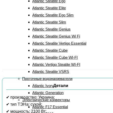
Atlantic Steatite Ego
Бойлер Atlantic Steatite Slim VM
Atlantic Steatite Elite
50 D325-2-BC (50891050)
Atlantic Steatite Ego Slim
Atlantic Steatite Slim
(
7
Рейтинг
4.86
из 5 на основе опроса
7
пользователей
Atlantic Steatite Genius
отзывов клиентов)
Atlantic Steatite Genius Wi Fi
Atlantic Steatite Vertigo Essential
Первоначальн
Тек
11 199
грн
10 999
грн
Atlantic Steatite Cube
цена
цена
Atlantic Steatite Cube WI-FI
Atlantic Vertigo Steatite WI-FI
составляла
10
Atlantic Steatite VSRS
11
999
Проточные водонагреватели
199
грн.
Детали
Atlantic Ivory
Atlantic Generation
грн.
✔ производство: Украина;
Электрические конвекторы
✔ тип ТЭНа: сухой;
Atlantic F17 Essential
✔ мощность: 2100 Вт;