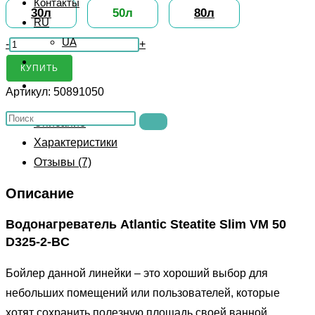
Контакты
30л
50л
80л
RU
UA
Количество
-
+
Бойлер
КУПИТЬ
Переключить
Atlantic
Артикул:
50891050
поиск
Steatite
Поиск
по
Slim
Описание
на
веб-
VM
Характеристики
сайте
сайту
50
Отзывы (7)
D325-
Описание
2-
BC
Водонагреватель Atlantic Steatite Slim VM 50
(50891050)
D325-2-BC
Бойлер данной линейки – это хороший выбор для
небольших помещений или пользователей, которые
хотят сохранить полезную площадь своей ванной