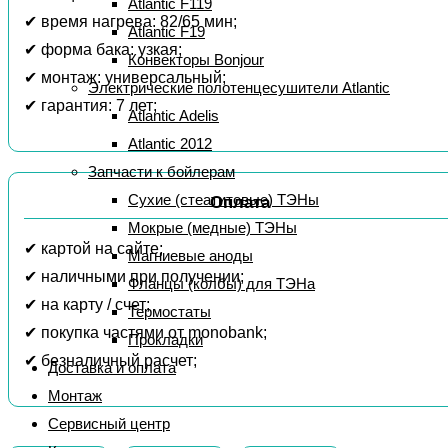
Atlantic F119
✔ время нагрева: 82/65 мин;
Atlantic F19
✔ форма бака: узкая;
Конвекторы Bonjour
✔ монтаж: универсальный;
Электрические полотенцесушители Atlantic
✔ гарантия: 7 лет;
Atlantic Adelis
Atlantic 2012
Запчасти к бойлерам
Сухие (стеатитовые) ТЭНы
Оплата
Мокрые (медные) ТЭНы
✔ картой на сайте;
Магниевые аноды
✔ наличными при получении;
Фланцы (колбы) для ТЭНа
✔ на карту / счет;
Термостаты
✔ покупка частями от monobank;
Прокладки
✔ безналичный расчет;
Доставка и оплата
Монтаж
Сервисный центр