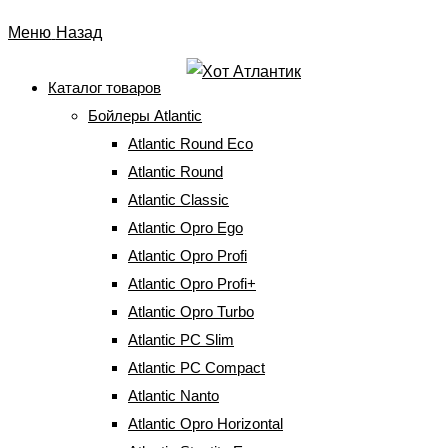
-
-
8%
10%
Перейти
Меню
Назад
к
содержимому
Каталог товаров
Бойлеры Atlantic
Бойлер Atlantic Steatite
Atlantic Round Eco
Slim VM 50 D325-2-BC
Atlantic Round
Atlantic Classic
(50891050)
Atlantic Opro Ego
Atlantic Opro Profi
Главная
⇒
Бойлеры Atlantic
⇒
Бойлеры Atlantic с сухим
Atlantic Opro Profi+
ТЭНом
⇒
Бойлер Atlantic Steatite Slim VM 50 D325-2-BC
(50891050)
Atlantic Opro Turbo
Atlantic PC Slim
Atlantic PC Compact
-
2%
Atlantic Nanto
Atlantic Opro Horizontal