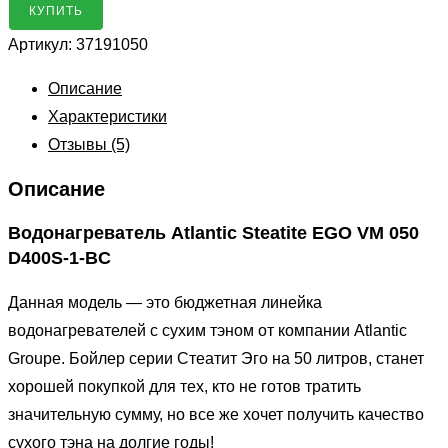
Бойлер
КУПИТЬ
Atlantic
Артикул:
37191050
Steatite
EGO
Описание
VM
Характеристики
050
Отзывы (5)
D400S-
Описание
1-
BC
Водонагреватель Atlantic Steatite EGO VM 050
(37191050)
D400S-1-BC
Данная модель — это бюджетная линейка
водонагревателей с сухим тэном от компании Atlantic
Groupe. Бойлер серии Стеатит Эго на 50 литров, станет
хорошей покупкой для тех, кто не готов тратить
значительную сумму, но все же хочет получить качество
сухого тэна на долгие годы!