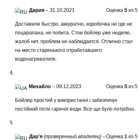
Дария
–
31.10.2021
Оценка
5
из 5
Доставили быстро, аккуратно, коробочка ни где не
поцарапана, не побита. Стои бойлер уже неделю,
жалоб нет, проблем не наблюдается. Отлично стал
на место старенького отработавшего
водонагревателя.
Михайло
–
09.12.2023
Оценка
5
из 5
Бойлер простий у використанні і забезпечує
постійний потік гарячої води. Все що було потрібно.
Дарʼя
(проверенный владелец)
–
Оценка
1
из 5