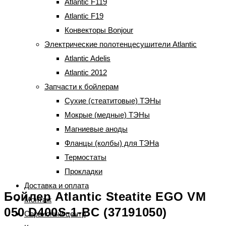
Atlantic F119
Atlantic F19
Конвекторы Bonjour
Электрические полотенцесушители Atlantic
Atlantic Adelis
Atlantic 2012
Запчасти к бойлерам
Сухие (стеатитовые) ТЭНы
Мокрые (медные) ТЭНы
Магниевые аноды
Фланцы (колбы) для ТЭНа
Термостаты
Прокладки
Доставка и оплата
Бойлер Atlantic Steatite EGO VM
Монтаж
050 D400S-1-BC (37191050)
Сервисный центр