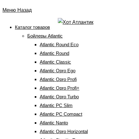
-
-
2%
8%
Перейти
Меню
Назад
к
содержимому
Каталог товаров
Бойлеры Atlantic
Бойлер Atlantic Steatite
Atlantic Round Eco
EGO VM 050 D400S-1-BC
Atlantic Round
Atlantic Classic
(37191050)
Atlantic Opro Ego
Atlantic Opro Profi
Главная
⇒
Бойлеры Atlantic
⇒
Atlantic Steatite Ego
⇒
Бойлер Atlantic
Atlantic Opro Profi+
Steatite EGO VM 050 D400S-1-BC (37191050)
Atlantic Opro Turbo
Atlantic PC Slim
-
10%
Atlantic PC Compact
Atlantic Nanto
Atlantic Opro Horizontal