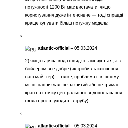
потужності 1200 Вт має вистачати, якщо
користування дуже інтенсивне — тоді справді
краще купувати більш потужну модель;
atlantic-official
–
05.03.2024
2) якщо гаряча вода швидко закінчується, а з
бойлером все добре (як зробив заключення
ваш майстер) — одже, проблема є в іншому
місці, наприклад: не закритий або не тримає
кран на стояку центрального водопостачання
(вода просто уходить в трубу);
atlantic-official
–
05.03.2024