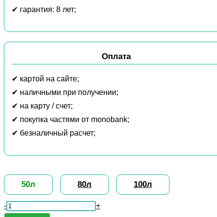
✔ гарантия: 8 лет;
Оплата
✔ картой на сайте;
✔ наличными при получении;
✔ на карту / счет;
✔ покупка частями от monobank;
✔ безналичный расчет;
50л
80л
100л
Количество
-
+