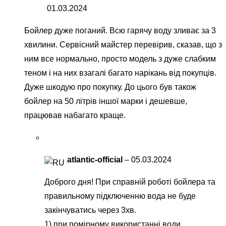
01.03.2024
Бойлер дуже поганий. Всю гарячу воду зливає за 3
хвилини. Сервісний майстер перевірив, сказав, що з
ним все нормально, просто модель з дуже слабким
теном і на них взагалі багато нарікань від покупців.
Дуже шкодую про покупку. До цього був також
бойлер на 50 літрів іншої марки і дешевше,
працював набагато краще.
atlantic-official
–
05.03.2024
Доброго дня! При справній роботі бойлера та
правильному підключенню вода не буде
закінчуватись через 3хв.
1) при помірному використанні води,