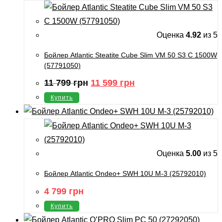
Оценка
4.92
из 5
Бойлер Atlantic Steatite Cube Slim VM 50 S3 C 1500W
(57791050)
Первоначальная
Текущая
11 799
грн
11 599
грн
цена
цена:
составляла
11
Купить
11
599
799
грн.
грн.
Оценка
5.00
из 5
Бойлер Atlantic Ondeo+ SWH 10U M-3 (25792010)
4 799
грн
Купить