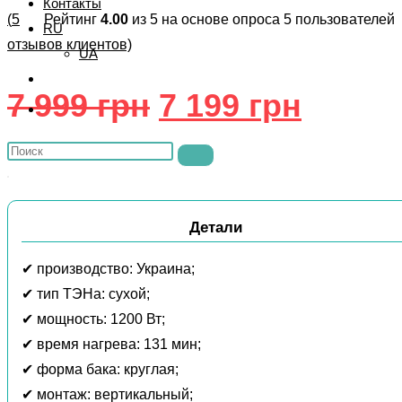
Контакты
(
5
Рейтинг
4.00
из 5 на основе опроса
5
пользователей
RU
отзывов клиентов)
UA
Первоначальна
Текущ
7 999
грн
7 199
грн
Переключить
цена
цена:
поиск
Поиск
по
составляла
7
на
веб-
7
199
сайте
сайту
999
грн.
Детали
грн.
✔ производство: Украина;
✔ тип ТЭНа: сухой;
✔ мощность: 1200 Вт;
✔ время нагрева: 131 мин;
✔ форма бака: круглая;
✔ монтаж: вертикальный;