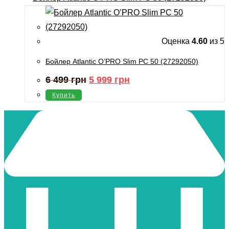
Оценка
4.60
из 5
Бойлер Atlantic O’PRO Slim PC 50 (27292050)
Первоначальная
Текущая
6 499
грн
5 999
грн
цена
цена:
составляла
5
Купить
6
999
499
грн.
грн.