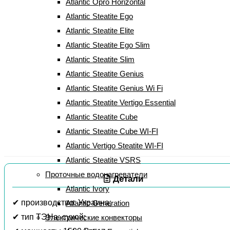
Atlantic Opro Horizontal
Бойлер Atlantic Steatite Slim VM
Atlantic Steatite Ego
Atlantic Steatite Elite
30 D325-2-BC (48791030)
Atlantic Steatite Ego Slim
Atlantic Steatite Slim
(
4
Рейтинг
5.00
из 5 на основе опроса
4
пользователей
Atlantic Steatite Genius
отзыва клиентов)
Atlantic Steatite Genius Wi Fi
Atlantic Steatite Vertigo Essential
10 499
грн
Atlantic Steatite Cube
Atlantic Steatite Cube WI-FI
Atlantic Vertigo Steatite WI-FI
Atlantic Steatite VSRS
Проточные водонагреватели
Детали
Atlantic Ivory
✔ производство: Украина;
Atlantic Generation
✔ тип ТЭНа: сухой;
Электрические конвекторы