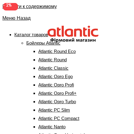
-
-
10%
2%
Перейти к содержимому
Меню
Назад
Каталог товаров
Бойлеры Atlantic
Бойлер Atlantic Steatite
Atlantic Round Eco
Slim VM 30 D325-2-BC
Atlantic Round
Atlantic Classic
(48791030)
Atlantic Opro Ego
Atlantic Opro Profi
Главная
⇒
Бойлеры Atlantic
⇒
Atlantic Steatite Slim
⇒
Бойлер Atlantic
Atlantic Opro Profi+
Steatite Slim VM 30 D325-2-BC (48791030)
Atlantic Opro Turbo
Atlantic PC Slim
Atlantic PC Compact
Atlantic Nanto