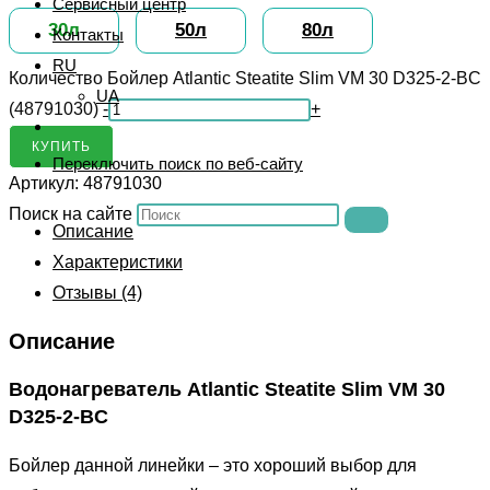
Сервисный центр
30л
50л
80л
Контакты
RU
Количество Бойлер Atlantic Steatite Slim VM 30 D325-2-BC
UA
(48791030)
-
+
КУПИТЬ
Переключить поиск по веб-сайту
Артикул:
48791030
Поиск на сайте
Описание
Характеристики
Отзывы (4)
Описание
Водонагреватель Atlantic Steatite Slim VM 30
D325-2-BC
Бойлер данной линейки – это хороший выбор для