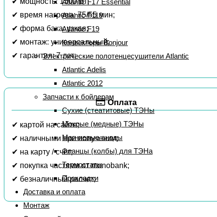
✔ мощность: 1500 Вт;
Atlantic F17 Essential
✔ время нагрева: 75/55 мин;
Atlantic F119
✔ форма бака: узкая;
Atlantic F19
✔ монтаж: универсальный;
Конвекторы Bonjour
✔ гарантия: 7 лет;
Электрические полотенцесушители Atlantic
Atlantic Adelis
Atlantic 2012
Запчасти к бойлерам
Оплата
Сухие (стеатитовые) ТЭНы
Мокрые (медные) ТЭНы
✔ картой на сайте;
Магниевые аноды
✔ наличными при получении;
Фланцы (колбы) для ТЭНа
✔ на карту / счет;
Термостаты
✔ покупка частями от monobank;
Прокладки
✔ безналичный расчет;
Доставка и оплата
Монтаж