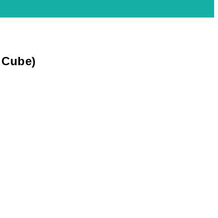
 Cube)