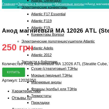
Atlantic Generation
Главная
⇒
Запчасти к бойлерам
⇒
Магниевые аноды
⇒
Анод магниевы
Электрические конвекторы
Atlantic F17 Essential
Atlantic F119
Atlantic F19
Анод магниевый МА 12026 АTL (Steat
Конвекторы Bonjour
Электрические полотенцесушители Atlantic
250
грн
Atlantic Adelis
Atlantic 2012
Запчасти к бойлерам
Количество Анод магниевый МА 12026 АTL (Steatite Cube, Ve
Сухие (стеатитовые) ТЭНы
КУПИТЬ
Мокрые (медные) ТЭНы
Артикул:
12026250
Магниевые аноды
Фланцы (колбы) для ТЭНа
Характеристики
Термостаты
Отзывы (0)
Прокладки