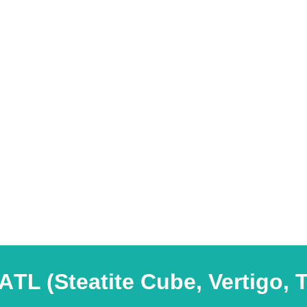
L (Steatite Cube, Vertigo, T