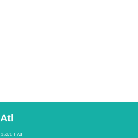
Atl
152/1 T Atl