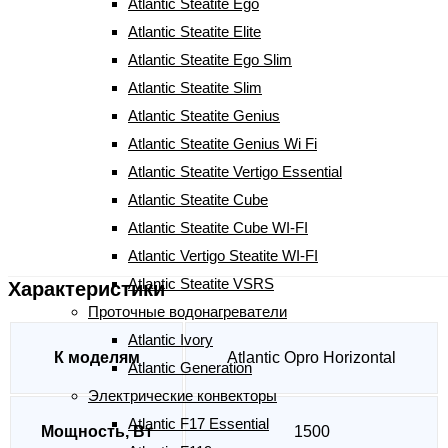
Atlantic Steatite Ego
1 150
грн
Atlantic Steatite Elite
Atlantic Steatite Ego Slim
Atlantic Steatite Slim
Количество
-
+
Atlantic Steatite Genius
Тэн
КУПИТЬ
Atlantic Steatite Genius Wi Fi
к
Atlantic Steatite Vertigo Essential
Артикул:
00150062
бойлеру
Atlantic Steatite Cube
Atlantic
Характеристики
Atlantic Steatite Cube WI-FI
ER
Отзывы (0)
Atlantic Vertigo Steatite WI-FI
001500H
Atlantic Steatite VSRS
Характеристики
Atl
Проточные водонагреватели
Atlantic Ivory
К моделям
Atlantic Opro Horizontal
Atlantic Generation
Электрические конвекторы
Atlantic F17 Essential
Мощность, Вт
1500