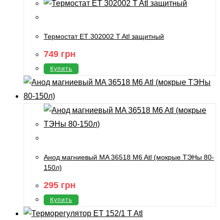
Термостат ET 302002 T Atl защитный
749
грн
Купить
Анод магниевый MA 36518 M6 Atl (мокрые ТЭНы 80-
150л)
295
грн
Купить