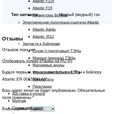
Atlantic F119
Atlantic F19
Тип запчасти
Мокрый (медный) тэн
Конвекторы Bonjour
Электрические полотенцесушители Atlantic
Atlantic Adelis
Atlantic 2012
Отзывы
Запчасти к бойлерам
Отзывов пока нет.
Сухие (стеатитовые) ТЭНы
Мокрые (медные) ТЭНы
Отображать только отзывы на RU (0)
Магниевые аноды
Фланцы (колбы) для ТЭНа
Будьте первым, кто оставил отзыв на “Тэн к бойлеру
Термостаты
Atlantic ER 001500H Atl”
Прокладки
Ваш адрес email не будет опубликован.
Обязательные
Доставка и оплата
поля помечены
*
Монтаж
Сервисный центр
Ваша оценка
*