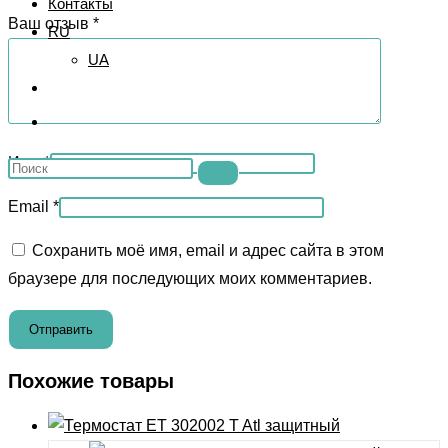
Контакты
Ваш отзыв
*
RU
UA
Переключить
поиск
Имя
*
Поиск
по
на
веб-
Email
*
сайте
сайту
Сохранить моё имя, email и адрес сайта в этом
браузере для последующих моих комментариев.
Похожие товары