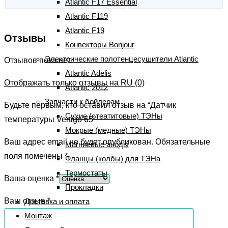
Atlantic F17 Essential
Atlantic F119
Atlantic F19
Отзывы
Конвекторы Bonjour
Электрические полотенцесушители Atlantic
Отзывов пока нет.
Atlantic Adelis
Отображать только отзывы на RU (0)
Atlantic 2012
Запчасти к бойлерам
Будьте первым, кто оставил отзыв на “Датчик
Сухие (стеатитовые) ТЭНы
температуры Vertigo 65”
Мокрые (медные) ТЭНы
Ваш адрес email не будет опубликован.
Обязательные
Магниевые аноды
поля помечены
*
Фланцы (колбы) для ТЭНа
Термостаты
Ваша оценка
*
Прокладки
Ваш отзыв
*
Доставка и оплата
Монтаж