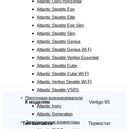
500
грн
Atlantic Opro Horizontal
Atlantic Steatite Ego
Atlantic Steatite Elite
Количество Датчик температуры Vertigo 65
-
Atlantic Steatite Ego Slim
+
Atlantic Steatite Slim
КУПИТЬ
Atlantic Steatite Genius
Артикул:
00065500
Atlantic Steatite Genius Wi Fi
Atlantic Steatite Vertigo Essential
Характеристики
Atlantic Steatite Cube
Отзывы (0)
Atlantic Steatite Cube WI-FI
Atlantic Vertigo Steatite WI-FI
Характеристики
Atlantic Steatite VSRS
Проточные водонагреватели
К моделям
Vertigo 65
Atlantic Ivory
Atlantic Generation
Электрические конвекторы
Тип запчасти
Термостат