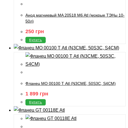
Анод магниевый MA 20518 M6 Atl (мокрые ТЭНы 10-
50л)
250
грн
Купить
Фланец МО 00100 Т Atl (N3CME, 50S3C, S4CM)
1 899
грн
Купить