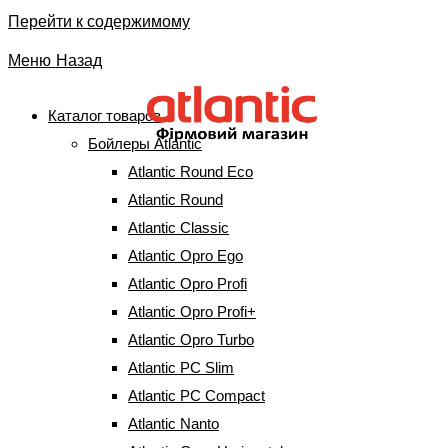
Перейти к содержимому
Меню
Назад
Каталог товаров
Бойлеры Atlantic
Датчик температуры
Atlantic Round Eco
Vertigo 65
Atlantic Round
Atlantic Classic
Atlantic Opro Ego
Главная
⇒
Запчасти к бойлерам
⇒
Термостаты
⇒
Датчик
температуры Vertigo 65
Atlantic Opro Profi
Atlantic Opro Profi+
Atlantic Opro Turbo
Atlantic PC Slim
Датчик температуры Vertigo 65
Atlantic PC Compact
Atlantic Nanto