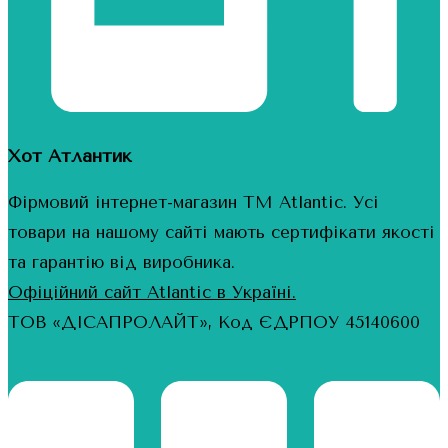
Хот Атлантик
Фірмовий інтернет-магазин ТМ Atlantic. Усі
товари на нашому сайті мають сертифікати якості
та гарантію від виробника.
Офіційний сайт Atlantic в Україні.
ТОВ «ДІСАПРОЛАЙТ», Код ЄДРПОУ 45140600