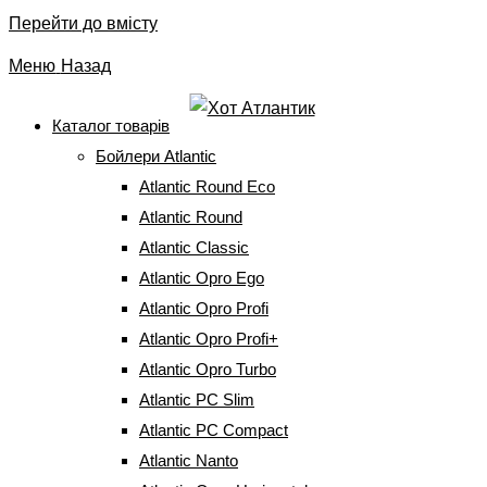
Перейти до вмісту
Меню
Назад
Каталог товарів
Бойлери Atlantic
Терморегулятор RT
Atlantic Round Eco
005000 Atl
Atlantic Round
Atlantic Classic
Atlantic Opro Ego
Головна
⇒
Запчастини до
бойлерів
⇒
Термостати
⇒
Терморегулятор RT 005000 Atl
Atlantic Opro Profi
Atlantic Opro Profi+
Atlantic Opro Turbo
Atlantic PC Slim
Терморегулятор RT 005000 Atl
Atlantic PC Compact
Atlantic Nanto