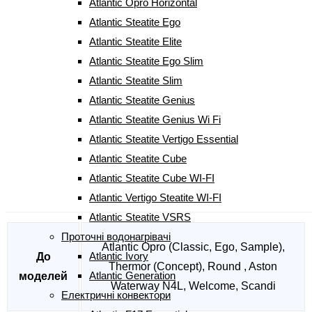
675
грн
Atlantic Opro Horizontal
Atlantic Steatite Ego
Atlantic Steatite Elite
Терморегулятор RT 005000 Atl кількість
-
Atlantic Steatite Ego Slim
+
Atlantic Steatite Slim
КУПИТИ
Atlantic Steatite Genius
Артикул:
00500050
Atlantic Steatite Genius Wi Fi
Atlantic Steatite Vertigo Essential
Характеристики
Atlantic Steatite Cube
Відгуки (0)
Atlantic Steatite Cube WI-FI
Atlantic Vertigo Steatite WI-FI
Характеристики
Atlantic Steatite VSRS
Проточні водонагрівачі
Atlantic Opro (Classic, Ego, Sample),
Atlantic Ivory
До
Thermor (Concept), Round , Aston
Atlantic Generation
моделей
Waterway N4L, Welcome, Scandi
Електричні конвектори