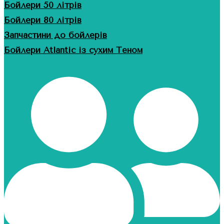
Бойлери 50 літрів
Бойлери 80 літрів
Запчастини до бойлерів
Бойлери Atlantic із сухим Теном