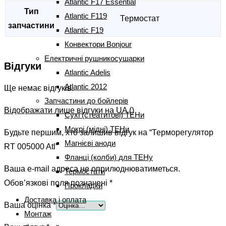
Atlantic F17 Essential
Тип
Atlantic F119
Термостат
запчастини
Atlantic F19
Конвектори Bonjour
Електричні рушникосушарки
Відгуки
Atlantic Adelis
Atlantic 2012
Ще немає відгуків.
Запчастини до бойлерів
Відображати лише відгуки на UA ()
Сухі (стеатитові) ТЕНи
Мокрі (мідні) ТЕНи
Будьте першим, хто залишив відгук на “Терморегулятор
Магнієві аноди
RT 005000 Atl”
Фланці (колби) для ТЕНу
Ваша e-mail адреса не оприлюднюватиметься.
Термостати
Обов’язкові поля позначені
*
Прокладки
Доставка і оплата
Ваша оцінка
*
Монтаж