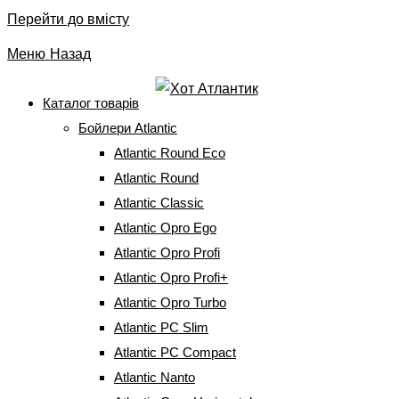
Перейти до вмісту
Меню
Назад
Каталог товарів
Бойлери Atlantic
Рушникосушка Atlantic
Atlantic Round Eco
2012 Антрацит 500 Вт
Atlantic Round
Atlantic Classic
(1248х400х100)
Atlantic Opro Ego
Atlantic Opro Profi
Головна
⇒
Електричні рушникосушарки
⇒
Atlantic
Atlantic Opro Profi+
2012
⇒
Рушникосушка Atlantic 2012 Антрацит 500 Вт
(1248х400х100)
Atlantic Opro Turbo
Atlantic PC Slim
Atlantic PC Compact
Atlantic Nanto