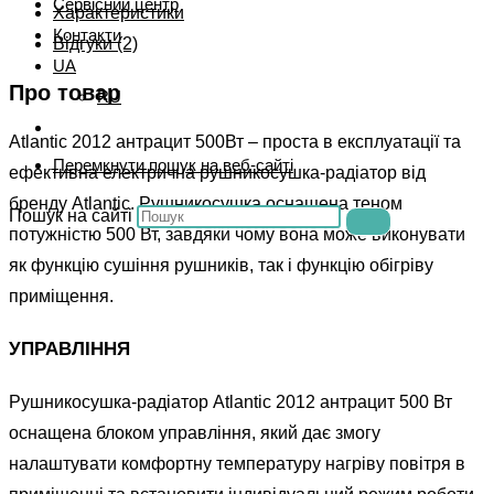
Сервісний центр
Характеристики
Контакти
Відгуки (2)
UA
Про товар
RU
Atlantic 2012 антрацит 500Вт – проста в експлуатації та
Перемкнути пошук на веб-сайті
ефективна електрична рушникосушка-радіатор від
бренду Atlantic. Рушникосушка оснащена теном
Пошук на сайті
потужністю 500 Вт, завдяки чому вона може виконувати
як функцію сушіння рушників, так і функцію обігріву
приміщення.
УПРАВЛІННЯ
Рушникосушка-радіатор Atlantic 2012 антрацит 500 Вт
оснащена блоком управління, який дає змогу
налаштувати комфортну температуру нагріву повітря в