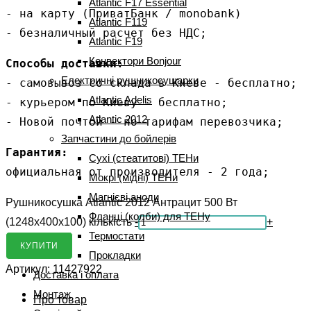
Atlantic F17 Essential
- на карту (ПриватБанк / monobank)
Atlantic F119
- безналичный расчет без НДС;
Atlantic F19
Конвектори Bonjour
Способы доставки:
Електричні рушникосушарки
- самовывоз со склада в Киеве - бесплатно;

Atlantic Adelis
- курьером по Киеву - бесплатно;

Atlantic 2012
- Новой почтой - по тарифам перевозчика;
Запчастини до бойлерів
Гарантия:
Сухі (стеатитові) ТЕНи
официальная от производителя - 2 года;
Мокрі (мідні) ТЕНи
Магнієві аноди
Рушникосушка Atlantic 2012 Антрацит 500 Вт
Фланці (колби) для ТЕНу
(1248х400х100) кількість
-
+
Термостати
КУПИТИ
Прокладки
Артикул:
11427922
Доставка і оплата
Монтаж
Про товар