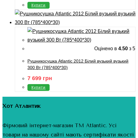
Купити
Оцінено в
4.50
з 5
Рушникосушка Atlantic 2012 Білий вузький вузький
300 Вт (785*400*30)
7 699
грн
Купити
Хот Атлантик
Фірмовий інтернет-магазин ТМ Atlantic. Усі
товари на нашому сайті мають сертифікати якості