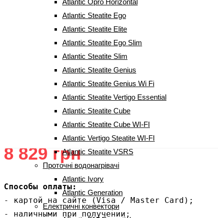
Atlantic Opro Horizontal
Atlantic Steatite Ego
Atlantic Steatite Elite
Atlantic Steatite Ego Slim
Atlantic Steatite Slim
Рушникосушка Atlantic 2012
Atlantic Steatite Genius
Антрацит 500 Вт (1248х400х100)
Atlantic Steatite Genius Wi Fi
Atlantic Steatite Vertigo Essential
(
2
Рейтинг
5.00
з 5 на основі опитування
2
покупців
Atlantic Steatite Cube
відгуки покупців)
Atlantic Steatite Cube WI-FI
Atlantic Vertigo Steatite WI-FI
8 829
грн
Atlantic Steatite VSRS
Проточні водонагрівачі
Atlantic Ivory
Способы оплаты:
Atlantic Generation
- картой на сайте (Visa / Master Card);

Електричні конвектори
- наличными при получении;