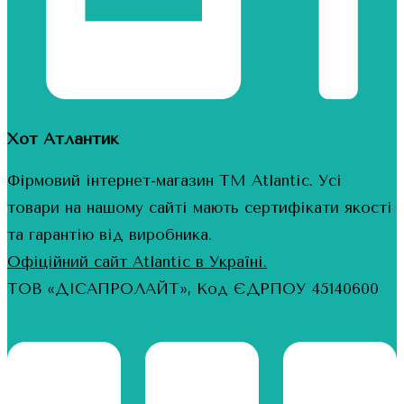
Хот Атлантик
Фірмовий інтернет-магазин ТМ Atlantic. Усі
товари на нашому сайті мають сертифікати якості
та гарантію від виробника.
Офіційний сайт Atlantic в Україні.
ТОВ «ДІСАПРОЛАЙТ», Код ЄДРПОУ 45140600