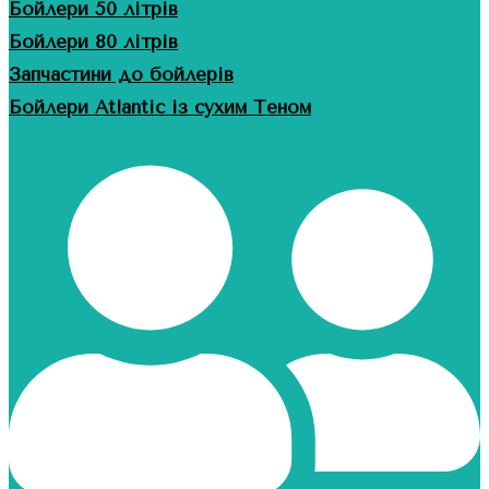
Бойлери 50 літрів
Бойлери 80 літрів
Запчастини до бойлерів
Бойлери Atlantic із сухим Теном