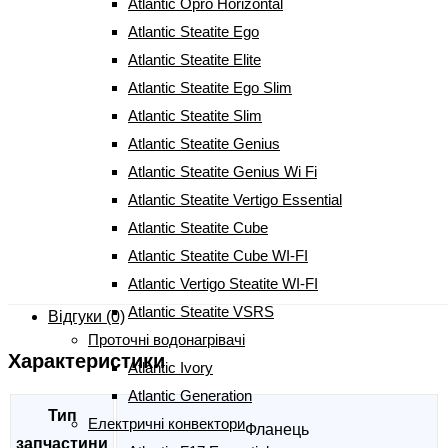
Atlantic Opro Horizontal
ВС, N4C(E), (30S3C)
Atlantic Steatite Ego
Atlantic Steatite Elite
1 799
грн
Atlantic Steatite Ego Slim
Atlantic Steatite Slim
Atlantic Steatite Genius
Фланець МО 00030 Т Atl (D400-2-ВС, N4C(E), (30S3C)
Atlantic Steatite Genius Wi Fi
кількість
-
+
Atlantic Steatite Vertigo Essential
КУПИТИ
Atlantic Steatite Cube
Артикул:
00030800
Atlantic Steatite Cube WI-FI
Atlantic Vertigo Steatite WI-FI
Характеристики
Atlantic Steatite VSRS
Відгуки (0)
Проточні водонагрівачі
Характеристики
Atlantic Ivory
Atlantic Generation
Тип
Електричні конвектори
Фланець
запчастини