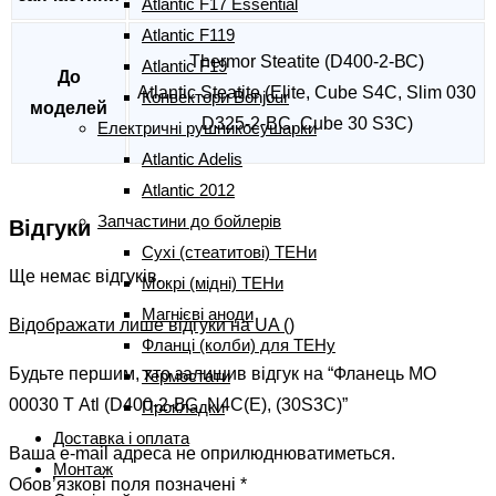
Atlantic F17 Essential
Atlantic F119
Thermor Steatite (D400-2-ВС)
Atlantic F19
До
Atlantic Steatite (Elite, Cube S4C, Slim 030
Конвектори Bonjour
моделей
D325-2-BC, Cube 30 S3C)
Електричні рушникосушарки
Atlantic Adelis
Atlantic 2012
Запчастини до бойлерів
Відгуки
Сухі (стеатитові) ТЕНи
Ще немає відгуків.
Мокрі (мідні) ТЕНи
Магнієві аноди
Відображати лише відгуки на UA ()
Фланці (колби) для ТЕНу
Будьте першим, хто залишив відгук на “Фланець МО
Термостати
00030 Т Atl (D400-2-ВС, N4C(E), (30S3C)”
Прокладки
Доставка і оплата
Ваша e-mail адреса не оприлюднюватиметься.
Монтаж
Обов’язкові поля позначені
*