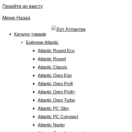
Перейти до вмісту
Меню
Назад
Каталог товарів
Бойлери Atlantic
Фланець МО 00030 Т Atl
Atlantic Round Eco
(D400-2-ВС, N4C(E),
Atlantic Round
Atlantic Classic
(30S3C)
Atlantic Opro Ego
Atlantic Opro Profi
Головна
⇒
Запчастини до бойлерів
⇒
Фланці (колби) для
Atlantic Opro Profi+
ТЕНу
⇒
Фланець МО 00030 Т Atl (D400-2-ВС, N4C(E), (30S3C)
Atlantic Opro Turbo
Atlantic PC Slim
Atlantic PC Compact
Фланець МО 00030 Т Atl (D400-2-
Atlantic Nanto