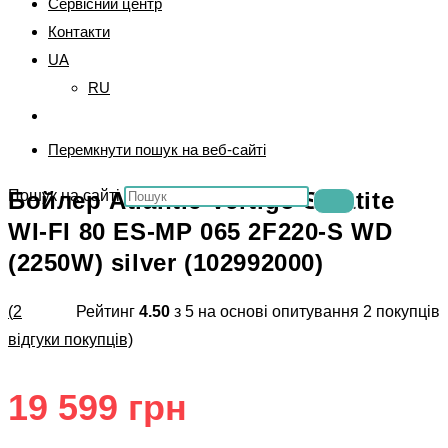
Сервісний центр
Контакти
UA
RU
Перемкнути пошук на веб-сайті
Бойлер Atlantic Vertigo Steatite
Пошук на сайті
WI-FI 80 ES-MP 065 2F220-S WD
(2250W) silver (102992000)
(
2
Рейтинг
4.50
з 5 на основі опитування
2
покупців
відгуки покупців)
19 599
грн