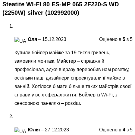
Steatite WI-FI 80 ES-MP 065 2F220-S WD
(2250W) silver (102992000)
Оля
–
15.12.2023
Оцінено в
5
з 5
Купили бойлер майже за 19 тисяч гривень,
замовили монтаж. Майстер – справжній
професіонал, адже відразу переробив нам розетку,
оскільки наші дизайнери спроектували її майже в
ванній. Хотілося б мати більше таких майстрів своєї
справи у всіх сферах життя. Бойлер із Wi-Fi, з
сенсорною панеллю – розкіш.
Юлія
–
27.12.2023
Оцінено в
4
з 5