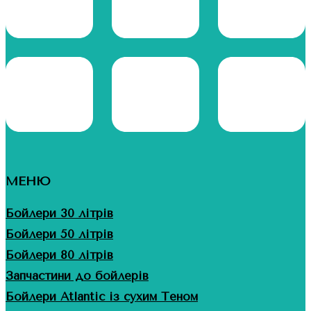
МЕНЮ
Бойлери 30 літрів
Бойлери 50 літрів
Бойлери 80 літрів
Запчастини до бойлерів
Бойлери Atlantic із сухим Теном