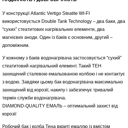
У конструкції Atlantic Vertigo Steatite WI-FI
використовується Double Tank Technology – два баки, два
“сухих” стеатитових нагрівальних елементи, два
магнієвих аноди. Один із баків є основним, другий –
допоміжним.
У кожному з баків водонагрівача застосовується “сухий”
стеатитовий нагрівальний елемент. Такий ТЕН
захищений сталевою емальованою колбою і не контактує
з водою. Завдяки цьому бак водонагрівача максимально
захищений від корозії, накипу і забезпечує тривалий
термін служби водонагрівача.
DIAMOND-QUALITY ЕМАЛЬ – оптимальний захист від
корозії
Робочий бак і колба Тена вкриті емаллю із вмістом