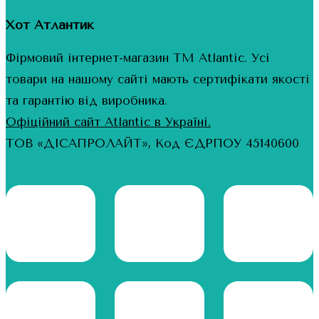
Хот Атлантик
Фірмовий інтернет-магазин ТМ Atlantic. Усі
товари на нашому сайті мають сертифікати якості
та гарантію від виробника.
Офіційний сайт Atlantic в Україні.
ТОВ «ДІСАПРОЛАЙТ», Код ЄДРПОУ 45140600