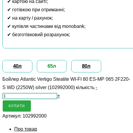
✔ картою на сайті;
✔ готівкою при отриманні;
✔ на карту / рахунок;
✔ купівля частинами від monobank;
✔ безготівковий розрахунок;
40л
65л
80л
Бойлер Atlantic Vertigo Steatite WI-FI 80 ES-MP 065 2F220-
S WD (2250W) silver (102992000) кількість
-
+
КУПИТИ
Артикул:
102992000
Про товар