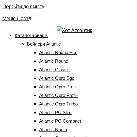
Перейти до вмісту
Меню
Назад
Каталог товарів
Бойлери Atlantic
Бойлер Atlantic Vertigo
Atlantic Round Eco
Steatite WI-FI 80 ES-MP 065
Atlantic Round
Atlantic Classic
2F220-S WD (2250W) silver
Atlantic Opro Ego
(102992000)
Atlantic Opro Profi
Atlantic Opro Profi+
Atlantic Opro Turbo
Головна
⇒
Бойлери Atlantic
⇒
Atlantic Vertigo Steatite WI-FI
⇒
Бойлер
Atlantic Vertigo Steatite WI-FI 80 ES-MP 065 2F220-S WD (2250W)
Atlantic PC Slim
silver (102992000)
Atlantic PC Compact
Atlantic Nanto