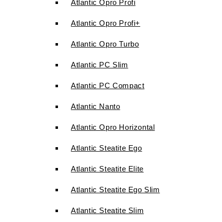
Atlantic Opro Profi
Atlantic Opro Profi+
Atlantic Opro Turbo
Atlantic PC Slim
Atlantic PC Compact
Atlantic Nanto
Atlantic Opro Horizontal
Atlantic Steatite Ego
Atlantic Steatite Elite
Atlantic Steatite Ego Slim
Atlantic Steatite Slim