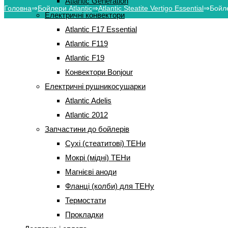
Atlantic Generation
Головна
⇒
Бойлери Atlantic
⇒
Atlantic Steatite Vertigo Essential
⇒
Бойле
Електричні конвектори
Atlantic F17 Essential
Atlantic F119
Atlantic F19
Конвектори Bonjour
Електричні рушникосушарки
Atlantic Adelis
Atlantic 2012
Запчастини до бойлерів
Сухі (стеатитові) ТЕНи
Мокрі (мідні) ТЕНи
Магнієві аноди
Фланці (колби) для ТЕНу
Термостати
Прокладки