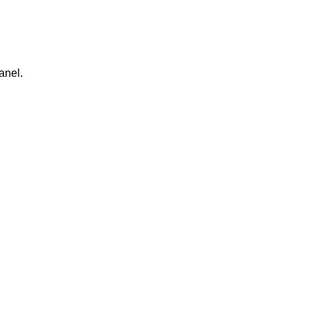
anel.