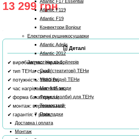
Atlantic F17 Essential
13 299
грн
Atlantic F119
Atlantic F19
Конвектори Bonjour
Електричні рушникосушарки
Atlantic Adelis
Деталі
Atlantic 2012
Запчастини до бойлерів
✔ виробництво: Україна;
Сухі (стеатитові) ТЕНи
✔ тип ТЕНа: сухий;
Мокрі (мідні) ТЕНи
✔ потужність: 1800 Вт;
Магнієві аноди
✔ час нагрівання: 145 хв;
Фланці (колби) для ТЕНу
✔ форма бака: кругла;
Термостати
✔ монтаж: вертикальний;
Прокладки
✔ гарантія: 7 років;
Доставка і оплата
Монтаж