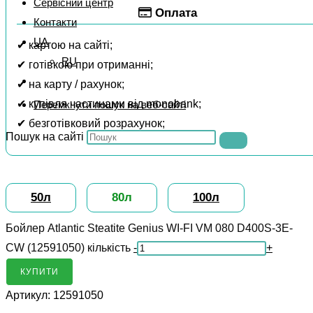
Сервісний центр
Оплата
Контакти
UA
✔ картою на сайті;
RU
✔ готівкою при отриманні;
✔ на карту / рахунок;
✔ купівля частинами від monobank;
Перемкнути пошук на веб-сайті
✔ безготівковий розрахунок;
Пошук на сайті
50л
80л
100л
Бойлер Atlantic Steatite Genius WI-FI VM 080 D400S-3E-
CW (12591050) кількість
-
+
КУПИТИ
Артикул:
12591050