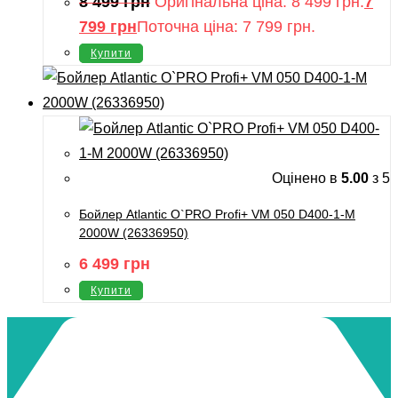
8 499
грн
Оригінальна ціна: 8 499 грн.
7
799
грн
Поточна ціна: 7 799 грн.
Купити
Оцінено в
5.00
з 5
Бойлер Atlantic O`PRO Profi+ VM 050 D400-1-M
2000W (26336950)
6 499
грн
Купити