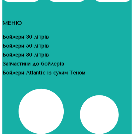
МЕНЮ
Бойлери 30 літрів
Бойлери 50 літрів
Бойлери 80 літрів
Запчастини до бойлерів
Бойлери Atlantic із сухим Теном