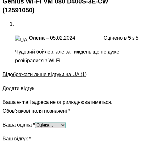
Genius WI-FI VM 080 D400S-3E-CW
(12591050)
Олена
–
05.02.2024
Оцінено в
5
з 5
Чудовий бойлер, але за тиждень ще не дуже
розібралися з WI-Fi.
Відображати лише відгуки на UA (1)
Додати відгук
Ваша e-mail адреса не оприлюднюватиметься.
Обов’язкові поля позначені
*
Ваша оцінка
*
Ваш відгук
*