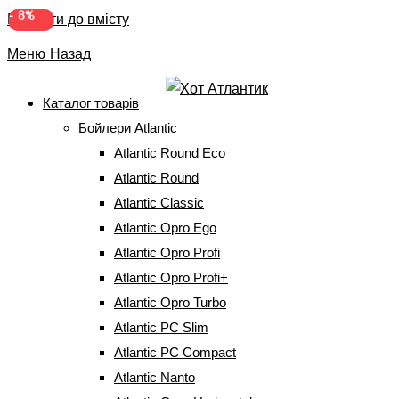
-
-
9%
8%
Перейти до вмісту
Меню
Назад
Каталог товарів
Бойлери Atlantic
Бойлер Atlantic Steatite
Atlantic Round Eco
Genius WI-FI VM 080
Atlantic Round
Atlantic Classic
D400S-3E-CW (12591050)
Atlantic Opro Ego
Atlantic Opro Profi
Головна
⇒
Бойлери Atlantic
⇒
Atlantic Steatite Genius Wi Fi
⇒
Бойлер
Atlantic Opro Profi+
Atlantic Steatite Genius WI-FI VM 080 D400S-3E-CW (12591050)
Atlantic Opro Turbo
Atlantic PC Slim
Atlantic PC Compact
Atlantic Nanto