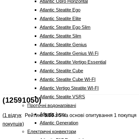
Atlantic Opro Horizontal
Atlantic Steatite Ego
Atlantic Steatite Elite
Atlantic Steatite Ego Slim
Atlantic Steatite Slim
Atlantic Steatite Genius
Atlantic Steatite Genius Wi Fi
Atlantic Steatite Vertigo Essential
Atlantic Steatite Cube
Бойлер Atlantic Steatite Genius
Atlantic Steatite Cube WI-FI
Atlantic Vertigo Steatite WI-FI
WI-FI VM 080 D400S-3E-CW
Atlantic Steatite VSRS
(12591050)
Проточні водонагрівачі
Atlantic Ivory
(
1
відгук
Рейтинг
5.00
з 5 на основі опитування
1
покупця
Atlantic Generation
покупців)
Електричні конвектори