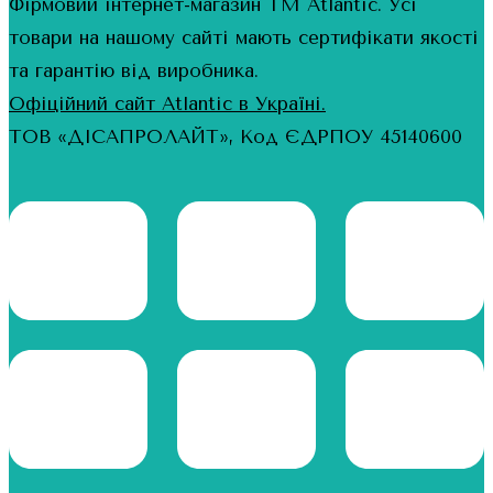
Фірмовий інтернет-магазин ТМ Atlantic. Усі
товари на нашому сайті мають сертифікати якості
та гарантію від виробника.
Офіційний сайт Atlantic в Україні.
ТОВ «ДІСАПРОЛАЙТ», Код ЄДРПОУ 45140600