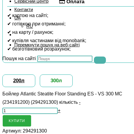
Сервісний центр
Оплата
Контакти
✔ картою на сайті;
UA
✔ готівкою при отриманні;
RU
✔ на карту / рахунок;
✔ купівля частинами від monobank;
Перемкнути пошук на веб-сайті
✔ безготівковий розрахунок;
Пошук на сайті
200л
300л
Бойлер Atlantic Steatite Floor Standing ES - VS 300 MC
(234191200) (294291300) кількість
-
+
КУПИТИ
Артикул:
294291300