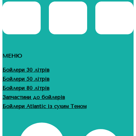
МЕНЮ
Бойлери 30 літрів
Бойлери 50 літрів
Бойлери 80 літрів
Запчастини до бойлерів
Бойлери Atlantic із сухим Теном