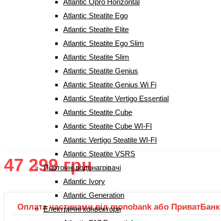
Atlantic Opro Horizontal
Atlantic Steatite Ego
Atlantic Steatite Elite
Atlantic Steatite Ego Slim
Atlantic Steatite Slim
Бойлер Atlantic Steatite Floor
Atlantic Steatite Genius
Standing ES – VS 300 MC
Atlantic Steatite Genius Wi Fi
(234191200) (294291300)
Atlantic Steatite Vertigo Essential
Atlantic Steatite Cube
(
1
відгук
Рейтинг
5.00
з 5 на основі опитування
1
покупця
Atlantic Steatite Cube WI-FI
покупців)
Atlantic Vertigo Steatite WI-FI
Atlantic Steatite VSRS
47 299
грн
Проточні водонагрівачі
Atlantic Ivory
Atlantic Generation
Оплата частинами від monobank або ПриватБанк
Електричні конвектори