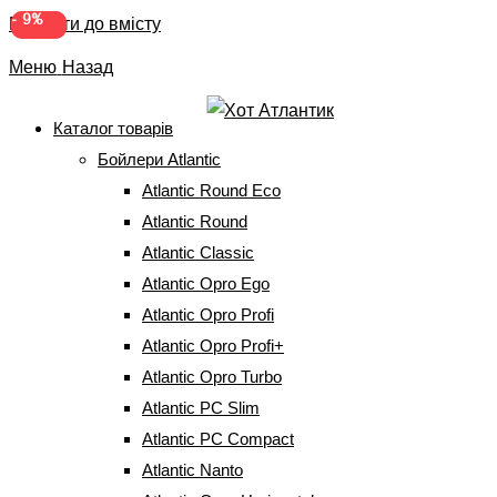
-
-
8%
9%
Перейти до вмісту
Меню
Назад
Каталог товарів
Бойлери Atlantic
Бойлер Atlantic Steatite
Atlantic Round Eco
Floor Standing ES – VS 300
Atlantic Round
Atlantic Classic
MC (234191200)
Atlantic Opro Ego
(294291300)
Atlantic Opro Profi
Atlantic Opro Profi+
Atlantic Opro Turbo
Головна
⇒
Бойлери Atlantic
⇒
Atlantic Steatite VSRS
⇒
Бойлер
Atlantic Steatite Floor Standing ES – VS 300 MC (234191200)
Atlantic PC Slim
(294291300)
Atlantic PC Compact
Atlantic Nanto