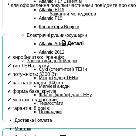
Atlantic F17 Essential
* для оформлення покупки частинами повідомте про сво
Atlantic F119
бажання менеджера
Atlantic F19
Конвектори Bonjour
Електричні рушникосушарки
Деталі
Atlantic Adelis
Atlantic 2012
✔ виробництво: Франція;
Запчастини до бойлерів
✔ тип ТЕНа: сухий;
Сухі (стеатитові) ТЕНи
✔ потужність: 3300 Вт;
Мокрі (мідні) ТЕНи
✔ час нагрівання: 346 хв;
Магнієві аноди
✔ форма бака: кругла;
Фланці (колби) для ТЕНу
✔ монтаж: підлоговий;
Термостати
✔ гарантія: 8 років;
Прокладки
Доставка і оплата
Монтаж