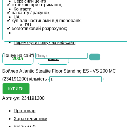
Сервісний центр
✔ готівкою при отриманні;
Контакти
✔ на карту / рахунок;
UA
✔ купівля частинами від monobank;
RU
✔ безготівковий розрахунок;
Перемкнути пошук на веб-сайті
Пошук на сайті
200л
300л
Бойлер Atlantic Steatite Floor Standing ES - VS 200 MC
(234191200) кількість
-
+
КУПИТИ
Артикул:
234191200
Про товар
Характеристики
Відгуки (2)