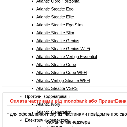
Atlantic Opro Horizontal
Atlantic Steatite Ego
Бойлер Atlantic Steatite Floor
Atlantic Steatite Elite
Atlantic Steatite Ego Slim
Standing ES – VS 200 MC
Atlantic Steatite Slim
(234191200)
Atlantic Steatite Genius
Atlantic Steatite Genius Wi Fi
(
2
Рейтинг
5.00
з 5 на основі опитування
2
покупців
Atlantic Steatite Vertigo Essential
відгуки покупців)
Atlantic Steatite Cube
Atlantic Steatite Cube WI-FI
38 299
грн
Atlantic Vertigo Steatite WI-FI
Atlantic Steatite VSRS
Проточні водонагрівачі
Оплата частинами від monobank або ПриватБанк
Atlantic Ivory
Atlantic Generation
* для оформлення покупки частинами повідомте про сво
Електричні конвектори
бажання менеджера