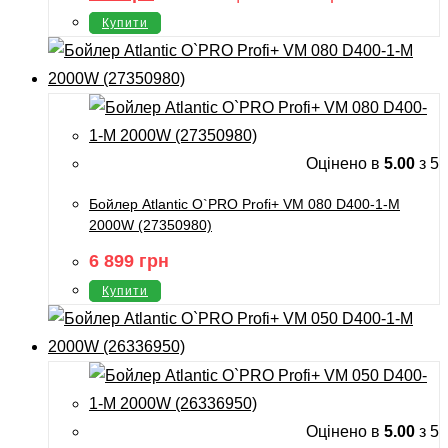
Купити
Оцінено в
5.00
з 5
Бойлер Atlantic O`PRO Profi+ VM 080 D400-1-М
2000W (27350980)
6 899
грн
Купити
Оцінено в
5.00
з 5