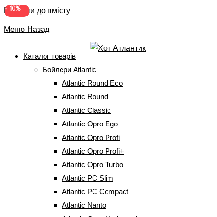
-
10%
Перейти до вмісту
Меню
Назад
Каталог товарів
Бойлери Atlantic
Бойлер Atlantic Steatite
Atlantic Round Eco
Floor Standing ES – VS 200
Atlantic Round
Atlantic Classic
MC (234191200)
Atlantic Opro Ego
Atlantic Opro Profi
Головна
⇒
Бойлери Atlantic
⇒
Atlantic Steatite VSRS
⇒
Бойлер
Atlantic Opro Profi+
Atlantic Steatite Floor Standing ES – VS 200 MC (234191200)
Atlantic Opro Turbo
Atlantic PC Slim
Atlantic PC Compact
Atlantic Nanto