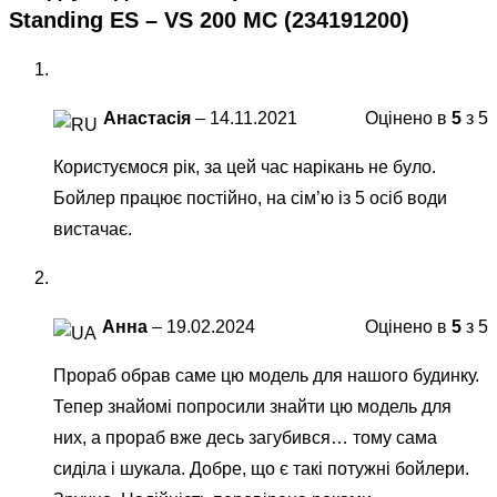
Standing ES – VS 200 MC (234191200)
Анастасія
–
14.11.2021
Оцінено в
5
з 5
Користуємося рік, за цей час нарікань не було.
Бойлер працює постійно, на сім’ю із 5 осіб води
вистачає.
Анна
–
19.02.2024
Оцінено в
5
з 5
Прораб обрав саме цю модель для нашого будинку.
Тепер знайомі попросили знайти цю модель для
них, а прораб вже десь загубився… тому сама
сиділа і шукала. Добре, що є такі потужні бойлери.