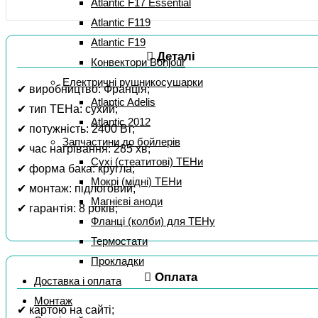
Atlantic F17 Essential
Atlantic F119
Atlantic F19
Деталі
Конвектори Bonjour
Електричні рушникосушарки
✔ виробництво: Франція;
Atlantic Adelis
✔ тип ТЕНа: сухий;
Atlantic 2012
✔ потужність: 2400 Вт;
Запчастини до бойлерів
✔ час нагрівання: 285 хв;
Сухі (стеатитові) ТЕНи
✔ форма бака: кругла;
Мокрі (мідні) ТЕНи
✔ монтаж: підлоговий;
Магнієві аноди
✔ гарантія: 8 років;
Фланці (колби) для ТЕНу
Термостати
Прокладки
Оплата
Доставка і оплата
Монтаж
✔ картою на сайті;