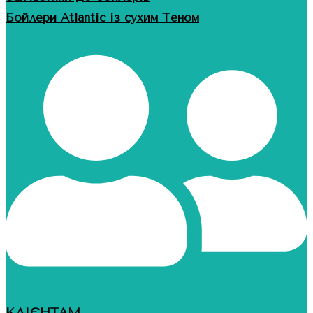
Бойлери Atlantic із сухим Теном
КЛІЄНТАМ