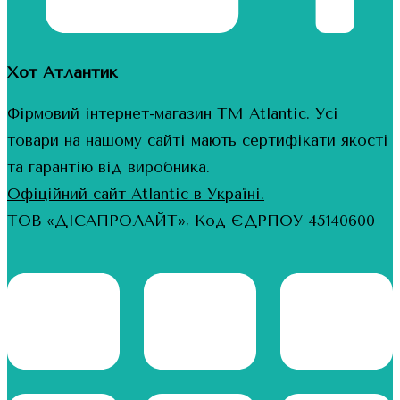
Хот Атлантик
Фірмовий інтернет-магазин ТМ Atlantic. Усі
товари на нашому сайті мають сертифікати якості
та гарантію від виробника.
Офіційний сайт Atlantic в Україні.
ТОВ «ДІСАПРОЛАЙТ», Код ЄДРПОУ 45140600