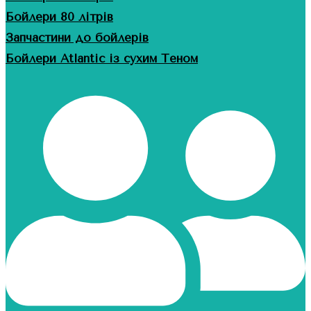
Бойлери 80 літрів
Запчастини до бойлерів
Бойлери Atlantic із сухим Теном