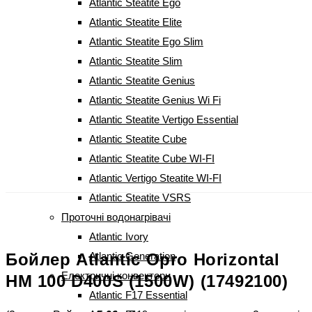
Atlantic Steatite Ego
Atlantic Steatite Elite
Atlantic Steatite Ego Slim
Atlantic Steatite Slim
Atlantic Steatite Genius
Atlantic Steatite Genius Wi Fi
Atlantic Steatite Vertigo Essential
Atlantic Steatite Cube
Atlantic Steatite Cube WI-FI
Atlantic Vertigo Steatite WI-FI
Atlantic Steatite VSRS
Проточні водонагрівачі
Atlantic Ivory
Бойлер Atlantic Opro Horizontal
Atlantic Generation
Електричні конвектори
HM 100 D400S (1500W) (17492100)
Atlantic F17 Essential