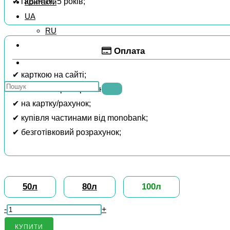
✔ гарантія: 5 років;
Контакти
UA
RU
Оплата
Перемкнути
пошук
✔ карткою на сайті;
Пошук
на
✔ готівкою при отриманні;
на
веб-
✔ на картку/рахунок;
сайті
сайті
✔ купівля частинами від monobank;
✔ безготівковий розрахунок;
50л
80л
100л
Бойлер
-
+
Atlantic
КУПИТИ