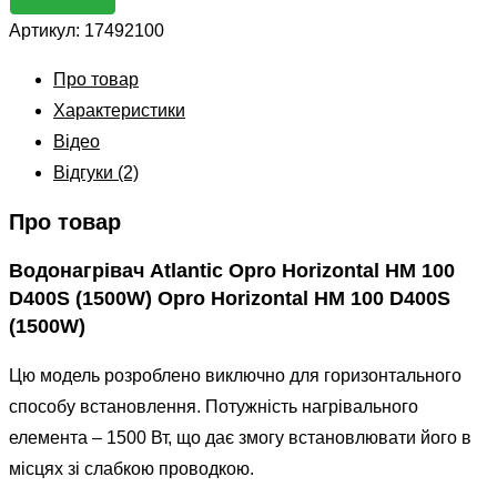
Opro
Артикул:
17492100
Horizontal
HM
Про товар
100
Характеристики
D400S
Відео
(1500W)
Відгуки (2)
(17492100)
Про товар
кількість
Водонагрівач Atlantic Opro Horizontal HM 100
D400S (1500W) Opro Horizontal HM 100 D400S
(1500W)
Цю модель розроблено виключно для горизонтального
способу встановлення. Потужність нагрівального
елемента – 1500 Вт, що дає змогу встановлювати його в
місцях зі слабкою проводкою.