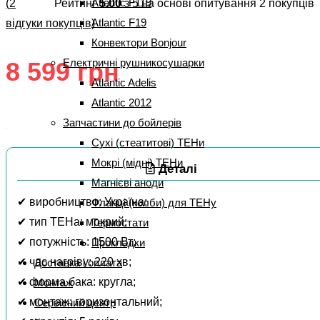
Atlantic F119
(
2
Рейтинг
5.00
з 5 на основі опитування
2
покупців
Atlantic F19
відгуки покупців)
Конвектори Bonjour
Електричні рушникосушарки
8 599
грн
Atlantic Adelis
Atlantic 2012
Запчастини до бойлерів
Сухі (стеатитові) ТЕНи
Мокрі (мідні) ТЕНи
Деталі
Магнієві аноди
✔ виробництво: Україна;
Фланці (колби) для ТЕНу
✔ тип ТЕНа: мокрий;
Термостати
✔ потужність: 1500 Вт;
Прокладки
✔ час нагріву: 220 хв;
Доставка і оплата
✔ форма бака: кругла;
Монтаж
✔ монтаж: горизонтальний;
Сервісний центр