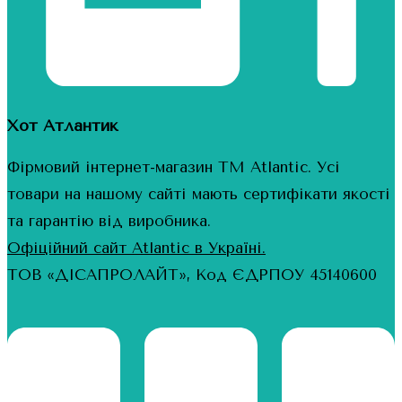
Хот Атлантик
Фірмовий інтернет-магазин ТМ Atlantic. Усі
товари на нашому сайті мають сертифікати якості
та гарантію від виробника.
Офіційний сайт Atlantic в Україні.
ТОВ «ДІСАПРОЛАЙТ», Код ЄДРПОУ 45140600