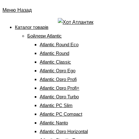
Перейти
Меню
Назад
до
вмісту
Каталог товарів
Бойлери Atlantic
Бойлер Atlantic Opro
Atlantic Round Eco
Horizontal HM 100 D400S
Atlantic Round
Atlantic Classic
(1500W) (17492100)
Atlantic Opro Ego
Atlantic Opro Profi
Головна
⇒
Бойлери Atlantic
⇒
Atlantic Opro Horizontal
⇒
Бойлер
Atlantic Opro Profi+
Atlantic Opro Horizontal HM 100 D400S (1500W) (17492100)
Atlantic Opro Turbo
Atlantic PC Slim
Atlantic PC Compact
Atlantic Nanto
Atlantic Opro Horizontal