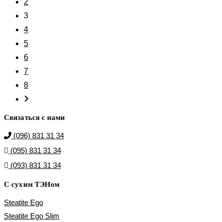
2
3
4
5
6
7
8
Связаться с нами
(096) 831 31 34
(095) 831 31 34
(093) 831 31 34
С сухим ТЭНом
Steatite Ego
Steatite Ego Slim