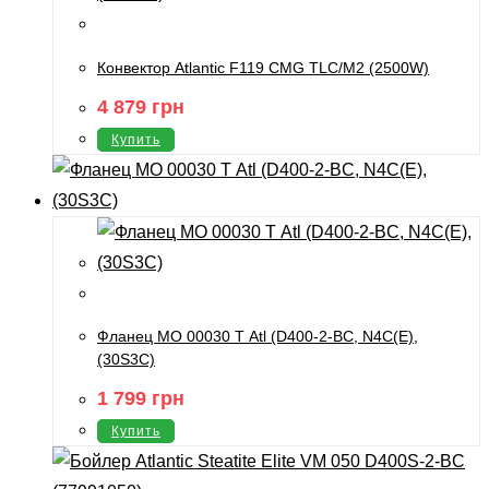
Конвектор Atlantic F119 CMG TLC/M2 (2500W)
4 879
грн
Купить
Фланец МО 00030 Т Atl (D400-2-BС, N4C(E),
(30S3C)
1 799
грн
Купить