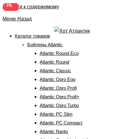
-
-
-
-
8%
8%
10%
9%
Перейти к содержимому
Меню
Назад
Каталог товаров
Бойлеры Atlantic
Каталог товаров
Atlantic Round Eco
Atlantic Round
Главная
⇒
Каталог товаров
⇒
Страница 3
Atlantic Classic
Atlantic Opro Ego
Atlantic Opro Profi
Фільтри
по
Atlantic Opro Profi+
популярности
Atlantic Opro Turbo
Atlantic PC Slim
Atlantic PC Compact
Atlantic Nanto