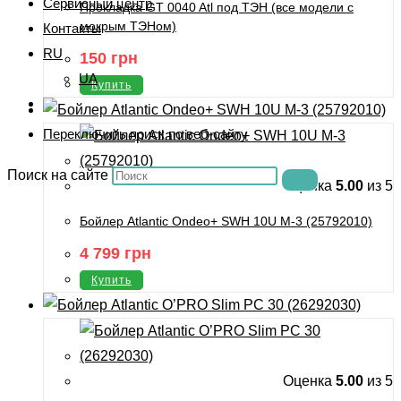
Сервисный центр
Прокладка GT 0040 Atl под ТЭН (все модели с
мокрым ТЭНом)
Контакты
RU
150
грн
UA
Купить
Переключить поиск по веб-сайту
Поиск на сайте
Оценка
5.00
из 5
Бойлер Atlantic Ondeo+ SWH 10U M-3 (25792010)
4 799
грн
Купить
Оценка
5.00
из 5