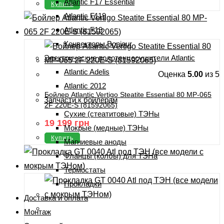
Atlantic F17 Essential
Купить
Atlantic F119
Atlantic F19
Конвекторы Bonjour
Электрические полотенцесушители Atlantic
Atlantic Adelis
Оценка
5.00
из 5
Atlantic 2012
Бойлер Atlantic Vertigo Steatite Essential 80 MP-065
Запчасти к бойлерам
2F 220E-S (81592065)
Сухие (стеатитовые) ТЭНы
19 199
грн
Мокрые (медные) ТЭНы
Купить
Магниевые аноды
Фланцы (колбы) для ТЭНа
Термостаты
Прокладки
Доставка и оплата
Монтаж