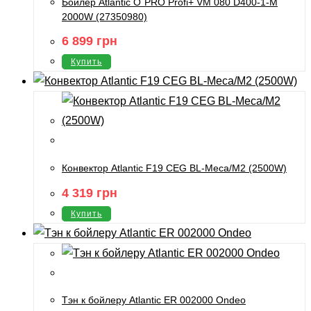
Бойлер Atlantic O`PRO Profi+ VM 080 D400-1-М
2000W (27350980)
6 899
грн
Купить
Конвектор Atlantic F19 CEG BL-Meca/M2 (2500W)
4 319
грн
Купить
Тэн к бойлеру Atlantic ER 002000 Ondeo