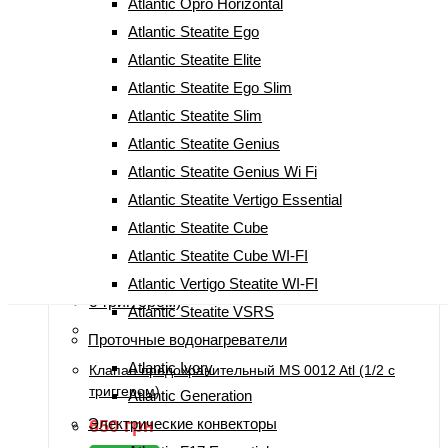
Atlantic Opro Horizontal
Оценка
5.00
из 5
Atlantic Steatite Ego
Бойлер Atlantic Steatite Slim Ego VM 50 D325-1-BC
Atlantic Steatite Elite
(50891060)
Atlantic Steatite Ego Slim
8 999
грн
Первоначальная цена
Atlantic Steatite Slim
составляла 8 999 грн.
8 299
грн
Текущая
Atlantic Steatite Genius
цена: 8 299 грн.
Atlantic Steatite Genius Wi Fi
Купить
Atlantic Steatite Vertigo Essential
Atlantic Steatite Cube
Atlantic Steatite Cube WI-FI
Atlantic Vertigo Steatite WI-FI
Atlantic Steatite VSRS
Проточные водонагреватели
Atlantic Ivory
Клапан предохранительный MS 0012 Atl (1/2 с
триггером)
Atlantic Generation
Электрические конвекторы
650
грн