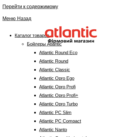
Перейти к содержимому
Меню
Назад
Каталог товаров
Бойлеры Atlantic
Тэн к бойлеру Atlantic ER
Atlantic Round Eco
002100T Atl
Atlantic Round
Atlantic Classic
Atlantic Opro Ego
Главная
⇒
Запчасти к бойлерам
⇒
Сухие (стеатитовые)
ТЭНы
⇒
Тэн к бойлеру Atlantic ER 002100T Atl
Atlantic Opro Profi
Atlantic Opro Profi+
Atlantic Opro Turbo
Atlantic PC Slim
Atlantic PC Compact
Тэн к бойлеру Atlantic ER 002100T
Atlantic Nanto
Atl