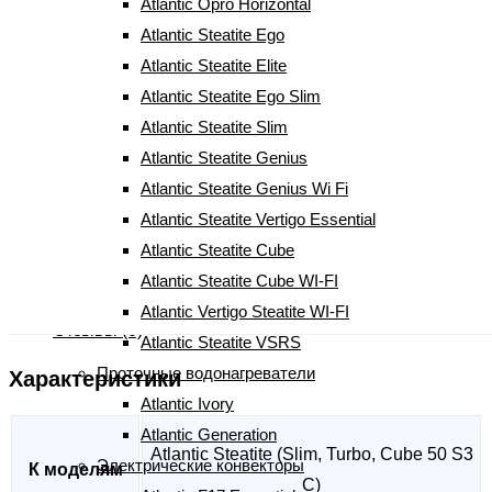
Atlantic Opro Horizontal
Atlantic Steatite Ego
1 750
грн
Atlantic Steatite Elite
Atlantic Steatite Ego Slim
Atlantic Steatite Slim
Количество Тэн к бойлеру Atlantic ER 002100T Atl
-
Atlantic Steatite Genius
+
Atlantic Steatite Genius Wi Fi
КУПИТЬ
Atlantic Steatite Vertigo Essential
Atlantic Steatite Cube
Артикул:
00210015
Atlantic Steatite Cube WI-FI
Характеристики
Atlantic Vertigo Steatite WI-FI
Отзывы (0)
Atlantic Steatite VSRS
Проточные водонагреватели
Характеристики
Atlantic Ivory
Atlantic Generation
Atlantic Steatite (Slim, Turbo, Cube 50 S3
Электрические конвекторы
К моделям
C)