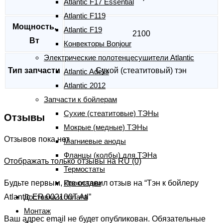
Atlantic F17 Essential
Atlantic F119
Мощность,
Atlantic F19
2100
Вт
Конвекторы Bonjour
Электрические полотенцесушители Atlantic
Тип запчасти
Сухой (стеатитовый) тэн
Atlantic Adelis
Atlantic 2012
Запчасти к бойлерам
Сухие (стеатитовые) ТЭНы
Отзывы
Мокрые (медные) ТЭНы
Отзывов пока нет.
Магниевые аноды
Фланцы (колбы) для ТЭНа
Отображать только отзывы на RU (0)
Термостаты
Прокладки
Будьте первым, кто оставил отзыв на “Тэн к бойлеру
Доставка и оплата
Atlantic ER 002100T Atl”
Монтаж
Ваш адрес email не будет опубликован.
Обязательные