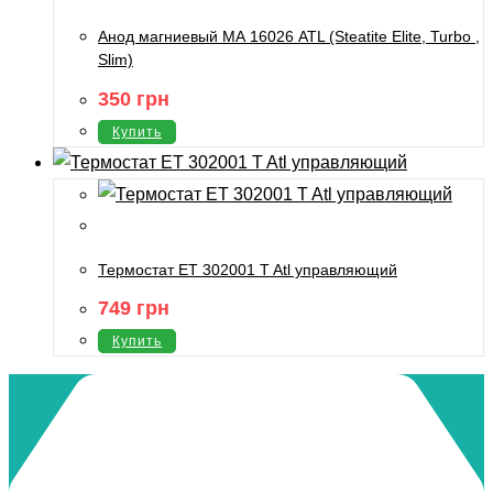
Анод магниевый МА 16026 ATL (Steatite Elite, Turbo ,
Slim)
350
грн
Купить
Термостат ET 302001 T Atl управляющий
749
грн
Купить