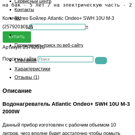
Сервисный центр
на бак - 5 лет / на электрическую часть - 2 
Контакты
RU
Количество Бойлер Atlantic Ondeo+ SWH 10U M-3
UA
(25792010)
-
+
КУПИТЬ
Переключить поиск по веб-сайту
Артикул:
25792010
Поиск на сайте
Описание
Характеристики
Отзывы (1)
Описание
Водонагреватель Atlantic Ondeo+ SWH 10U M-3
2000W
Данный прибор изготовлен с рабочим объемом 10
литров, чего вполне будет достаточно чтобы помыть