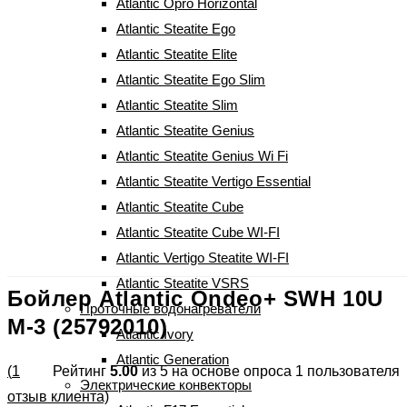
Atlantic Opro Horizontal
Atlantic Steatite Ego
Atlantic Steatite Elite
Atlantic Steatite Ego Slim
Atlantic Steatite Slim
Atlantic Steatite Genius
Atlantic Steatite Genius Wi Fi
Atlantic Steatite Vertigo Essential
Atlantic Steatite Cube
Atlantic Steatite Cube WI-FI
Atlantic Vertigo Steatite WI-FI
Atlantic Steatite VSRS
Бойлер Atlantic Ondeo+ SWH 10U
Проточные водонагреватели
M-3 (25792010)
Atlantic Ivory
Atlantic Generation
(
1
Рейтинг
5.00
из 5 на основе опроса
1
пользователя
Электрические конвекторы
отзыв клиента)