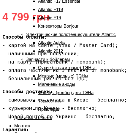
Atlantic F17 Essential
Atlantic F119
4 799
грн
Atlantic F19
Конвекторы Bonjour
Электрические полотенцесушители Atlantic
Способы оплаты:
Atlantic Adelis
- картой на сайте (Visa / Master Card);

Atlantic 2012
- наличными при получении;

Запчасти к бойлерам
- на карту (ПриватБанк / monobank);

Сухие (стеатитовые) ТЭНы
- оплата частями на 3 платежа от monobank;

Мокрые (медные) ТЭНы
- безналичный расчет без НДС;
Магниевые аноды
Способы доставки:
Фланцы (колбы) для ТЭНа
- самовывоз со склада в Киеве - бесплатно;

Термостаты
- курьером по Киеву - бесплатно;

Прокладки
- Новой почтой по Украине - бесплатно;
Доставка и оплата
Монтаж
Гарантия: