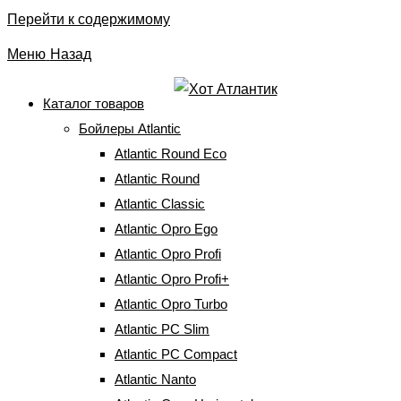
Перейти к содержимому
Меню
Назад
Каталог товаров
Бойлеры Atlantic
Бойлер Atlantic Ondeo+
Atlantic Round Eco
SWH 10U M-3 (25792010)
Atlantic Round
Atlantic Classic
Atlantic Opro Ego
Главная
⇒
Бойлеры Atlantic
⇒
Бойлеры 10-15 литров
⇒
Бойлер
Atlantic Ondeo+ SWH 10U M-3 (25792010)
Atlantic Opro Profi
Atlantic Opro Profi+
Atlantic Opro Turbo
Atlantic PC Slim
Atlantic PC Compact
Atlantic Nanto