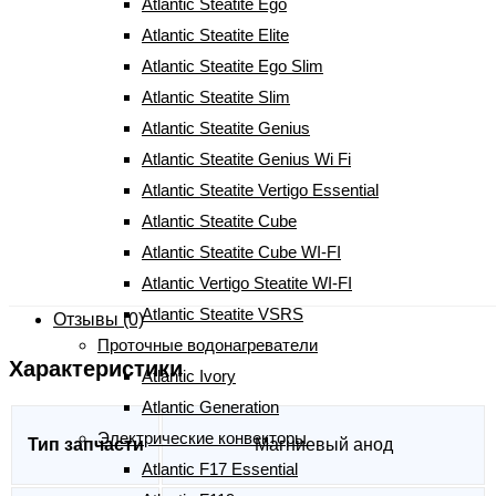
Atlantic Steatite Ego
(мокрые ТЭНы 10-50л)
Atlantic Steatite Elite
Atlantic Steatite Ego Slim
250
грн
Atlantic Steatite Slim
Atlantic Steatite Genius
Atlantic Steatite Genius Wi Fi
Количество
-
+
Atlantic Steatite Vertigo Essential
Анод
КУПИТЬ
Atlantic Steatite Cube
магниевый
Артикул:
25016250
Atlantic Steatite Cube WI-FI
MA
Atlantic Vertigo Steatite WI-FI
20518
Характеристики
Atlantic Steatite VSRS
M6
Отзывы (0)
Проточные водонагреватели
Atl
Характеристики
Atlantic Ivory
(мокрые
Atlantic Generation
ТЭНы
Электрические конвекторы
10-
Тип запчасти
Магниевый анод
Atlantic F17 Essential
50л)