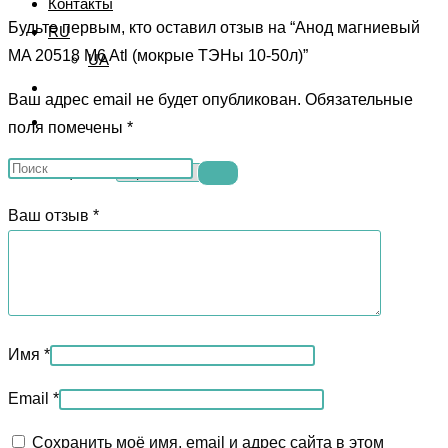
Контакты
Будьте первым, кто оставил отзыв на “Анод магниевый
RU
MA 20518 M6 Atl (мокрые ТЭНы 10-50л)”
UA
Ваш адрес email не будет опубликован.
Обязательные
Переключить
поля помечены
*
поиск
Поиск
по
Ваша оценка
*
на
веб-
Ваш отзыв
*
сайте
сайту
Имя
*
Email
*
Сохранить моё имя, email и адрес сайта в этом