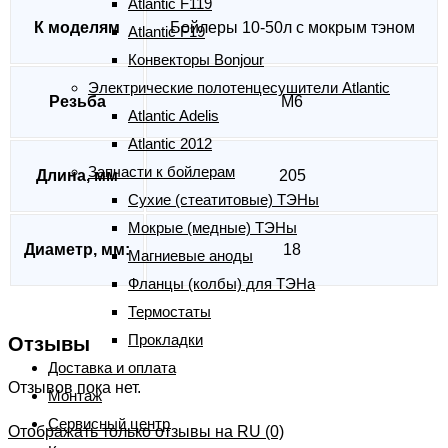
Atlantic F119
К моделям
Бойлеры 10-50л с мокрым тэном
Atlantic F19
Конвекторы Bonjour
Электрические полотенцесушители Atlantic
Резьба
М6
Atlantic Adelis
Atlantic 2012
Запчасти к бойлерам
Длина, мм
205
Сухие (стеатитовые) ТЭНы
Мокрые (медные) ТЭНы
Диаметр, мм:
18
Магниевые аноды
Фланцы (колбы) для ТЭНа
Термостаты
Прокладки
Отзывы
Доставка и оплата
Отзывов пока нет.
Монтаж
Сервисный центр
Отображать только отзывы на RU (0)