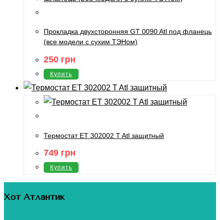
Прокладка двухсторонняя GT 0090 Atl под фланець
(все модели с сухим ТЭНом)
250
грн
Купить
Термостат ET 302002 T Atl защитный
749
грн
Купить
Хот Атлантик