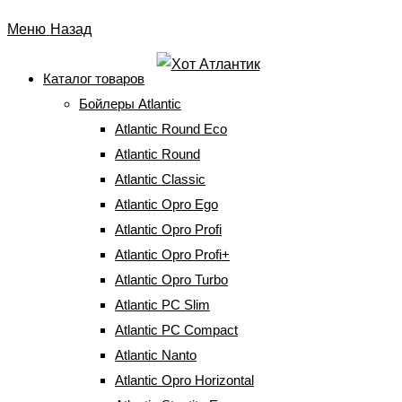
Перейти
Меню
Назад
к
содержимому
Каталог товаров
Бойлеры Atlantic
Анод магниевый MA 20518
Atlantic Round Eco
M6 Atl (мокрые ТЭНы 10-
Atlantic Round
Atlantic Classic
50л)
Atlantic Opro Ego
Atlantic Opro Profi
Главная
⇒
Запчасти к бойлерам
⇒
Магниевые аноды
⇒
Анод
Atlantic Opro Profi+
магниевый MA 20518 M6 Atl (мокрые ТЭНы 10-50л)
Atlantic Opro Turbo
Atlantic PC Slim
Atlantic PC Compact
Atlantic Nanto
Анод магниевый MA 20518 M6 Atl
Atlantic Opro Horizontal