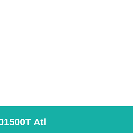
01500T Atl