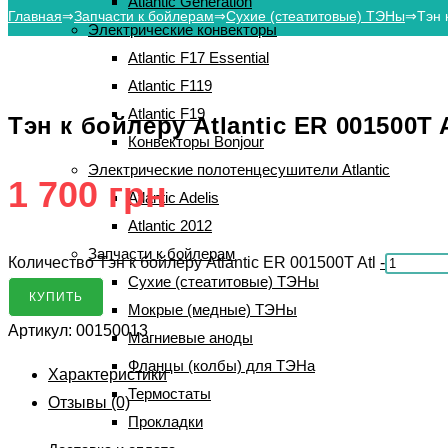
Atlantic Generation
Главная
⇒
Запчасти к бойлерам
⇒
Сухие (стеатитовые) ТЭНы
⇒
Тэн 
Электрические конвекторы
Atlantic F17 Essential
Atlantic F119
Atlantic F19
Тэн к бойлеру Atlantic ER 001500T 
Конвекторы Bonjour
Электрические полотенцесушители Atlantic
1 700
грн
Atlantic Adelis
Atlantic 2012
Запчасти к бойлерам
Количество Тэн к бойлеру Atlantic ER 001500T Atl
-
Сухие (стеатитовые) ТЭНы
КУПИТЬ
Мокрые (медные) ТЭНы
Артикул:
00150013
Магниевые аноды
Фланцы (колбы) для ТЭНа
Характеристики
Термостаты
Отзывы (0)
Прокладки