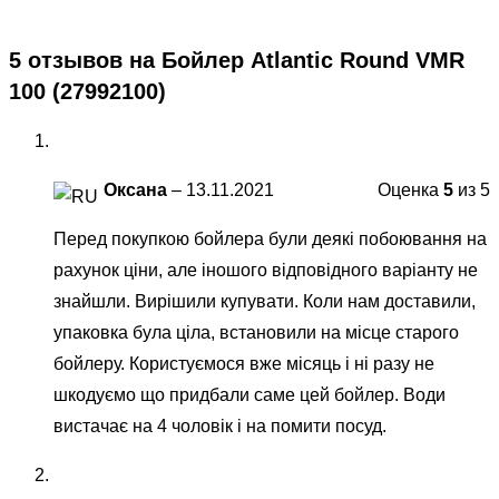
5 отзывов на
Бойлер Atlantic Round VMR
100 (27992100)
Оксана
–
13.11.2021
Оценка
5
из 5
Перед покупкою бойлера були деякі побоювання на
рахунок ціни, але іношого відповідного варіанту не
знайшли. Вирішили купувати. Коли нам доставили,
упаковка була ціла, встановили на місце старого
бойлеру. Користуємося вже місяць і ні разу не
шкодуємо що придбали саме цей бойлер. Води
вистачає на 4 чоловік і на помити посуд.