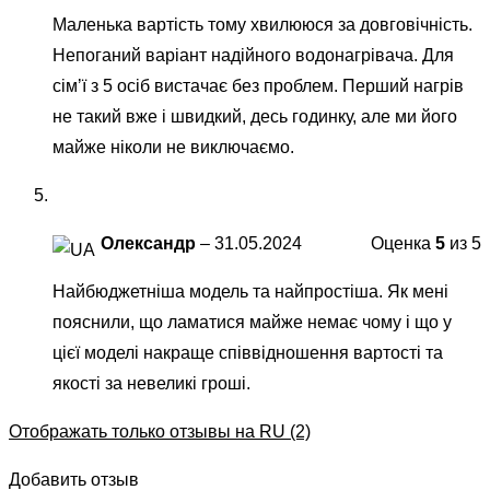
Маленька вартість тому хвилююся за довговічність.
Непоганий варіант надійного водонагрівача. Для
сімʼї з 5 осіб вистачає без проблем. Перший нагрів
не такий вже і швидкий, десь годинку, але ми його
майже ніколи не виключаємо.
Олександр
–
31.05.2024
Оценка
5
из 5
Найбюджетніша модель та найпростіша. Як мені
пояснили, що ламатися майже немає чому і що у
цієї моделі накраще співвідношення вартості та
якості за невеликі гроші.
Отображать только отзывы на RU (2)
Добавить отзыв