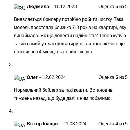
Людмила
–
11.12.2023
Оценка
5
из 5
Виявляється бойлеру потрібно робити чистку. Така
модель простояла близько 7-8 років на квартирі, яку
винаймала. Як ще довести надійність? Тепер купую
такий самий у власну кватиру, після того як Gorenje
потік через 4 місяці і затопив сусідів.
Олег
–
12.02.2024
Оценка
5
из 5
Нормальний бойлер за такі кошти. Встановив
тиждень назад, що буде далі з ним побачимо.
Віктор Іващук
–
11.03.2024
Оценка
4
из 5