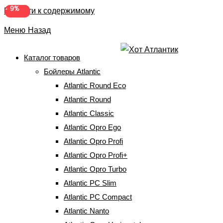
-
-
2%
9%
Перейти к содержимому
Меню
Назад
Каталог товаров
Бойлеры Atlantic
Бойлер Atlantic Round
Atlantic Round Eco
VMR 100 (27992100)
Atlantic Round
Atlantic Classic
Atlantic Opro Ego
Главная
⇒
Бойлеры Atlantic
⇒
Atlantic Round
⇒
Бойлер Atlantic
Round VMR 100 (27992100)
Atlantic Opro Profi
Atlantic Opro Profi+
Atlantic Opro Turbo
Atlantic PC Slim
Atlantic PC Compact
Atlantic Nanto