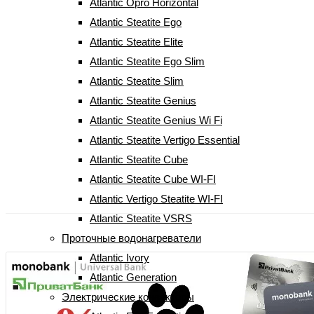
Atlantic Opro Horizontal
Atlantic Steatite Ego
Atlantic Steatite Elite
Atlantic Steatite Ego Slim
Бойлер Atlantic Round VMR 100
Atlantic Steatite Slim
(27992100)
Atlantic Steatite Genius
Atlantic Steatite Genius Wi Fi
(
5
Рейтинг
4.80
из 5 на основе опроса
5
пользователей
Atlantic Steatite Vertigo Essential
отзывов клиентов)
Atlantic Steatite Cube
Atlantic Steatite Cube WI-FI
5 999
грн
Atlantic Vertigo Steatite WI-FI
Atlantic Steatite VSRS
Проточные водонагреватели
Atlantic Ivory
Atlantic Generation
Электрические конвекторы