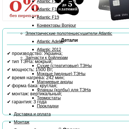
Atlantic F17 Essential
Atlantic F119
Atlantic F19
Конвекторы Bonjour
Электрические полотенцесушители Atlantic
Детали
Atlantic Adelis
Atlantic 2012
✔ производство: Украина;
Запчасти к бойлерам
✔ тип ТЭНа: мокрый;
Сухие (стеатитовые) ТЭНы
✔ мощность: 1500 Вт;
Мокрые (медные) ТЭНы
✔ время нагрева: 242 мин;
Магниевые аноды
✔ форма бака: круглая;
Фланцы (колбы) для ТЭНа
✔ монтаж: вертикальный;
Термостаты
✔ гарантия: 3 года
Прокладки
Доставка и оплата
Монтаж