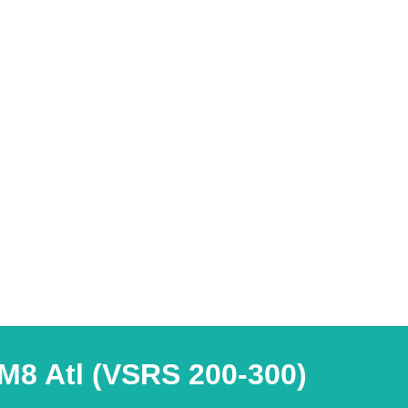
8 Atl (VSRS 200-300)