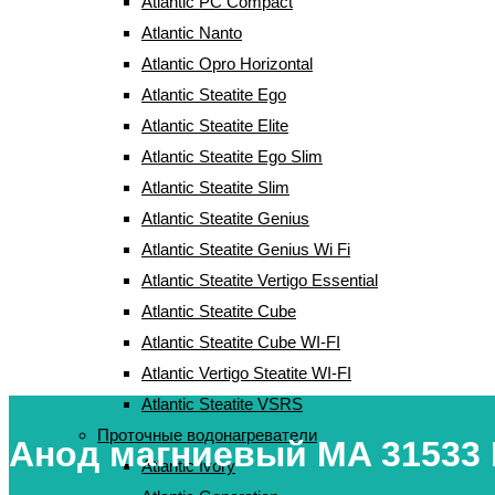
Atlantic PC Compact
Atlantic Nanto
Atlantic Opro Horizontal
Atlantic Steatite Ego
Atlantic Steatite Elite
Atlantic Steatite Ego Slim
Atlantic Steatite Slim
Atlantic Steatite Genius
Atlantic Steatite Genius Wi Fi
Atlantic Steatite Vertigo Essential
Atlantic Steatite Cube
Atlantic Steatite Cube WI-FI
Atlantic Vertigo Steatite WI-FI
Atlantic Steatite VSRS
Проточные водонагреватели
Анод магниевый MA 31533 M
Atlantic Ivory