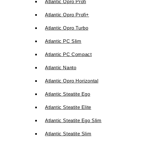
Atlantic Opro Profi
Atlantic Opro Profi+
Atlantic Opro Turbo
Atlantic PC Slim
Atlantic PC Compact
Atlantic Nanto
Atlantic Opro Horizontal
Atlantic Steatite Ego
Atlantic Steatite Elite
Atlantic Steatite Ego Slim
Atlantic Steatite Slim